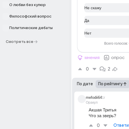
О любви без купюр
Не скажу
Философский вопрос
Да
Политические дебаты
Нет
Смотреть все
Всего голосов:
мнения
опрос
0
2
По дате
По рейтингу
mefodii64
1г
Оракул
Акшая Тритья  
Что за зверь?
0
Ответи