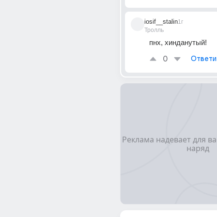
iosif__stalin
1г
Тролль
пнх, хинданутый!
0
Ответи