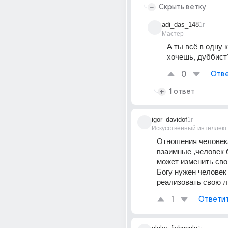
Скрыть ветку
adi_das_148
1г
Мастер
А ты всё в одну к
хочешь, дуббист
0
Отве
1 ответ
igor_davidof
1г
Искусственный интеллект
Отношения человека
взаимные ,человек б
может изменить сво
Богу нужен человек 
реализовать свою 
1
Ответи