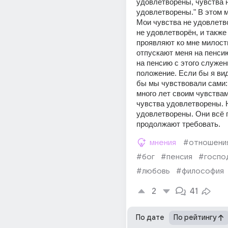
удовлетворены, чувства н
удовлетворены." В этом м
Мои чувства не удовлетво
не удовлетворён, и также 
проявляют ко мне милость
отпускают меня на пенсию.
на пенсию с этого служени
положение. Если бы я вид
бы мы чувствовали сами: 
много лет своим чувствам,
чувства удовлетворены. Н
удовлетворены. Они всё 
продолжают требовать.
мнения
#отношени
#бог
#пенсия
#госпо
#любовь
#философия
2
41
По дате
По рейтингу