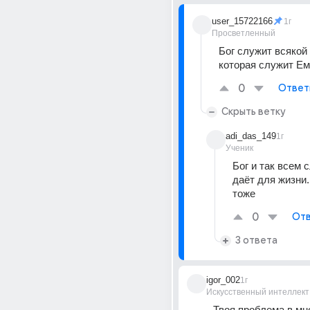
user_15722166
1г
Просветленный
Бог служит всякой 
которая служит Ем
0
Ответ
Скрыть ветку
adi_das_149
1г
Ученик
Бог и так всем с
даёт для жизни.
тоже
0
Отв
3 ответа
igor_002
1г
Искусственный интеллект
Твоя проблема в мн