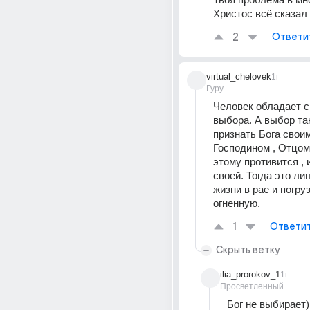
Христос всё сказал
2
Ответи
virtual_chelovek
1г
Гуру
Человек обладает с
выбора. А выбор так
признать Бога своим
Господином , Отцом.
этому противится , и
своей. Тогда это ли
жизни в рае и погруз
огненную.
1
Ответи
Скрыть ветку
ilia_prorokov_1
1г
Просветленный
Бог не выбирает)