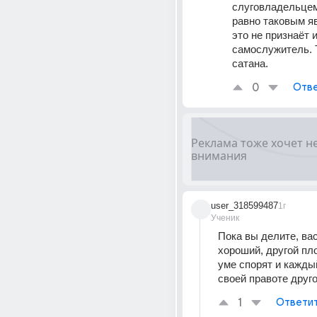
слуговладельцем.
равно таковым яв
это не признаёт и
самослужитель. Т
сатана.
0
Отве
user_318599487
1г
Ученик
Пока вы делите, вас
хороший, другой плох
уме спорят и кажды
своей правоте друго
1
Ответи