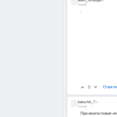
aleks_fishangle
1г
Гений
.
0
Ответи
babochki_7
1г
Гений
При многословие не