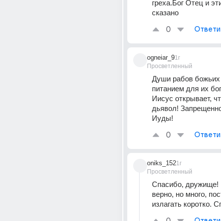
греха.Бог Отец и эти
сказано
0
Ответи
ogneiar_9
1г
Просветленный
Души рабов божьих 
питанием для их бог
Иисус открывает, чт
дьявол! Запрещенно
Иуды!
0
Ответи
oniks_152
1г
Просветленный
Спасибо, дружище! 
верно, но много, пос
излагать коротко. С
Ответи