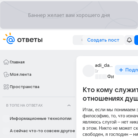
Создать пост
Главная
adi_das_148
Подп
1г
Моя лента
Философски
Пространства
Кто кому служит
отношениях душ
В ТОПЕ НА ОТВЕТАХ
Итак, если мы понимаем 
философию, то, что изнач
Информационные технологии
являюсь слугой – нет ник
в этом. Никто не может ска
А сейчас что-то совсем другое
свободен, я господин – ни