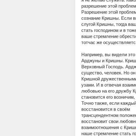
разрешение этой проблем
Разрешение этой проблем
сознание Кришны. Если в
слугой Кришны, тогда ваш
стать господином и в тож
ваше стремление обрести
тотчас же осуществляется
Например, вы видели это
Арджуны и Кришны. Кришн
Верховный Господь. Ардж
существо, человек. Но он 
Кришной дружественными
узами. И в отвечая взаим
любовью на его дружбу К
становится его возничим, е
Точно также, если каждый 
восстановится в своём 
трансцендентном положен
восстановит свои любовн
взаимоотношения с Кришно
наше стремление стать г