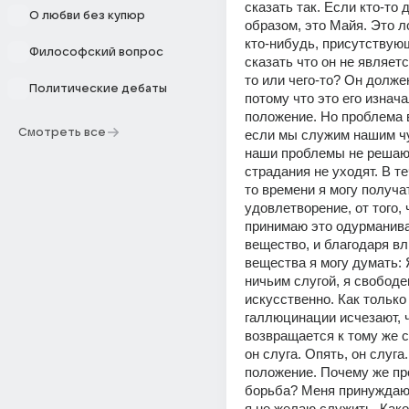
сказать так. Если кто-то 
О любви без купюр
образом, это Майя. Это л
кто-нибудь, присутствующ
Философский вопрос
сказать что он не являетс
то или чего-то? Он должен
Политические дебаты
потому что это его изнача
положение. Но проблема в
Смотреть все
если мы служим нашим чув
наши проблемы не решают
страдания не уходят. В те
то времени я могу получат
удовлетворение, от того, ч
принимаю это одурманив
вещество, и благодаря вл
вещества я могу думать: 
ничьим слугой, я свободен
искусственно. Как только 
галлюцинации исчезают, ч
возвращается к тому же с
он слуга. Опять, он слуга.
положение. Почему же про
борьба? Меня принуждают
я не желаю служить. Како