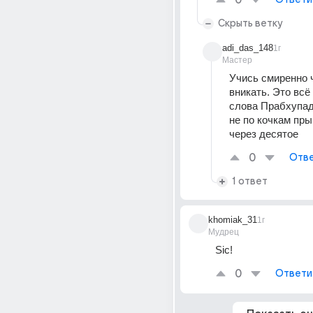
0
Скрыть ветку
adi_das_148
1г
Мастер
Учись смиренно ч
вникать. Это всё
слова Прабхупады
не по кочкам прыг
через десятое
0
Отве
1 ответ
khomiak_31
1г
Мудрец
Siс!
0
Ответи