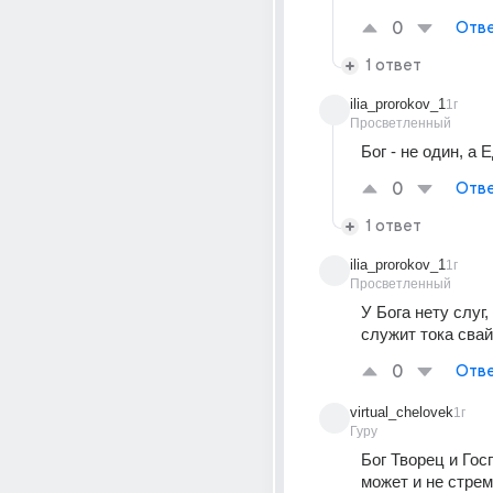
0
Отве
1 ответ
ilia_prorokov_1
1г
Просветленный
Бог - не один, а 
0
Отве
1 ответ
ilia_prorokov_1
1г
Просветленный
У Бога нету слуг,
служит тока свай
0
Отве
virtual_chelovek
1г
Гуру
Бог Творец и Гос
может и не стрем