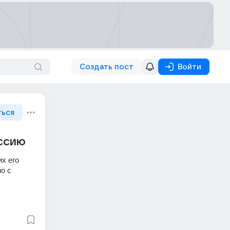
Создать пост
Войти
ться
оссию
х его 
 с 