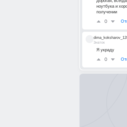
дорогая, всегд
ноутбука и хор
получении
0
От
dima_koksharov_12
Знаток
Я украду
0
От