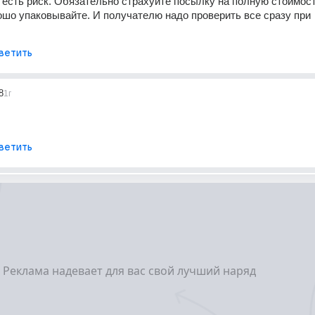
а есть риск. Обязательно страхуйте посылку на полную стоимост
ошо упаковывайте. И получателю надо проверить все сразу при 
ветить
8
1г
ветить