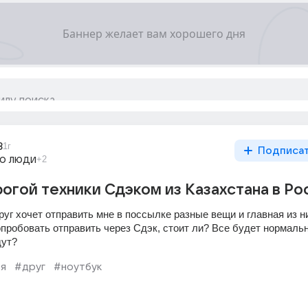
8
1г
Подписа
го люди
+2
огой техники Сдэком из Казахстана в Р
уг хочет отправить мне в поссылке разные вещи и главная из ни
пробовать отправить через Сдэк, стоит ли? Все будет нормально
дут?
я
#друг
#ноутбук