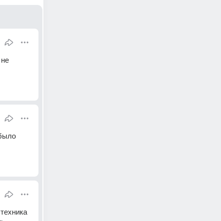
не 
было 
техника 