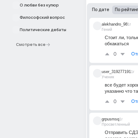
О любви без купюр
По дате
По рейтин
Философский вопрос
alekhandro_98
1г
Гений
Политические дебаты
Стоит ли, толь
обкакаться
Смотреть все
0
От
user_319277191
1г
Ученик
все будет хорош
указанно что т
0
От
grpusmsq
1г
Просветленный
Отправить СДЭК