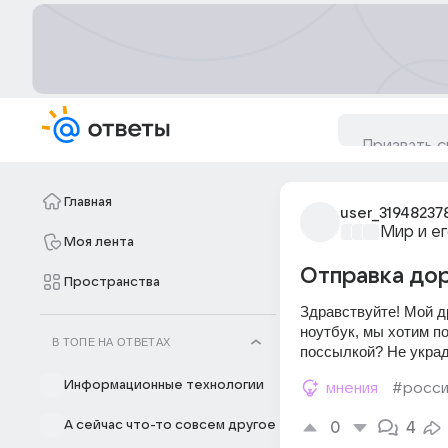
Главная
user_31948237
Мир и е
Моя лента
Отправка дор
Пространства
Здравствуйте! Мой др
ноутбук, мы хотим по
В ТОПЕ НА ОТВЕТАХ
поссылкой? Не укра
Информационные технологии
мнения
#росси
А сейчас что-то совсем другое
0
4