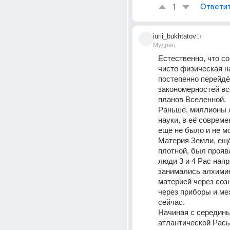
1
Ответи
iurii_bukhtatov
1г
Мудрец
Естественно, что со
чисто физическая на
постепенно перейдёт
закономерностей вс
планов Вселенной.
Раньше, миллионы л
науки, в её совреме
ещё не было и не м
Материя Земли, ещё
плотной, был прояв
люди 3 и 4 Рас напр
занимались алхимие
материей через созн
через приборы и мех
сейчас.
Начиная с середины
атлантической Расы