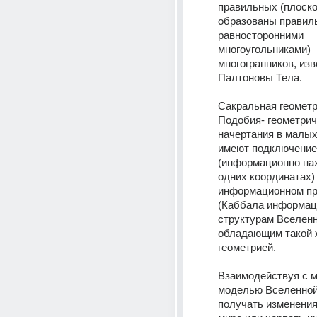
правильных (плоско
образованы правил
равносторонними 
многоугольниками) 
многогранников, изв
Палтоновы Тела.
Сакральная геометри
Подобия- геометрич
начертания в малых
имеют подключение 
(информационно нах
одних координатах) 
информационном пр
(Каббала информаци
структурам Вселенно
обладающим такой ж
геометрией.
Взаимодействуя с м
моделью Вселенной
получать изменения