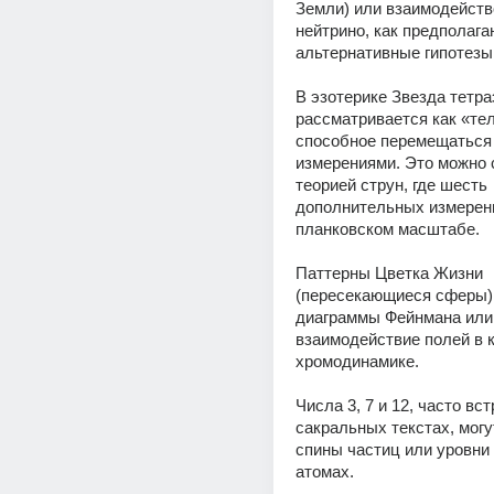
Земли) или взаимодейство
нейтрино, как предполага
альтернативные гипотезы.
В эзотерике Звезда тетра
рассматривается как «тел
способное перемещаться
измерениями. Это можно с
теорией струн, где шесть 
дополнительных измерени
планковском масштабе. 
Паттерны Цветка Жизни 
(пересекающиеся сферы)
диаграммы Фейнмана или 
взаимодействие полей в к
хромодинамике. 
Числа 3, 7 и 12, часто вс
сакральных текстах, могу
спины частиц или уровни 
атомах. 