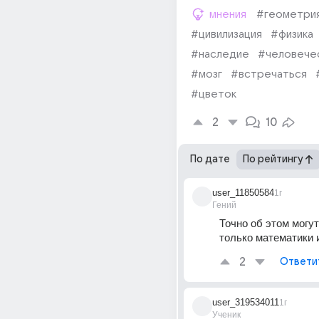
мнения
#геометри
#цивилизация
#физика
#наследие
#человече
#мозг
#встречаться
#цветок
2
10
По дате
По рейтингу
user_11850584
1г
Гений
Точно об этом могут 
только математики 
2
Ответи
user_319534011
1г
Ученик