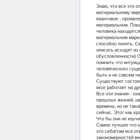
Знаю, что все это от
материальному миру
квантовое - проявле
материальном. Пока
человека находится 
материальном мире, 
способно понять. С
описать исходят из 
обусловленности) С
помнить что интуици
человеческого суще
быть и не совсем че
Существуют состоян
мозг работает на дру
Все эти знания - оза
прошлых жизней, на
времена, но не такой
сейчас. Этот как кра
Что бы они не изучил
Самое лучшее что м
это себя/там все отв
закономерностей мно