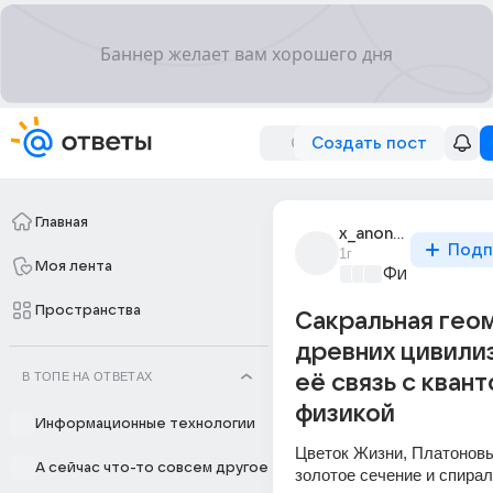
Создать пост
Главная
x_anonimus_x
Подп
1г
Моя лента
Философски
Пространства
Сакральная гео
древних цивили
В ТОПЕ НА ОТВЕТАХ
её связь с кван
физикой
Информационные технологии
Цветок Жизни, Платоновы 
А сейчас что-то совсем другое
золотое сечение и спирал