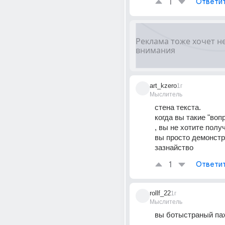
1
Ответи
art_kzero
1г
Мыслитель
стена текста. 
когда вы такие "воп
, вы не хотите получ
вы просто демонстр
зазнайство
1
Ответи
rollf_22
1г
Мыслитель
вы ботыстраный па