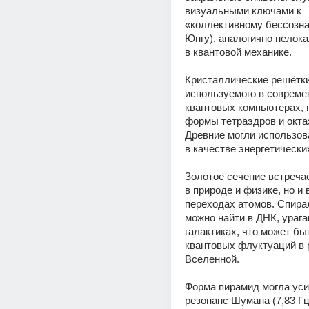
визуальными ключами к 
«коллективному бессозна
Юнгу), аналогично нелок
в квантовой механике. 
Кристаллические решётки 
используемого в совреме
квантовых компьютерах, 
формы тетраэдров и октаэ
Древние могли использов
Золотое сечение встречае
в природе и физике, но и 
переходах атомов. Спира
можно найти в ДНК, ураган
галактиках, что может бы
квантовых флуктуаций в р
Вселенной. 
Форма пирамид могла уси
резонанс Шумана (7,83 Гц