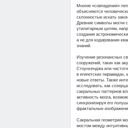
Многие «совпадения» легк
объясняются человеческо
склонностью искать закон
Древние символы могли с
утилитарным целям, напр
создания астрономических
а не для кодирования ква
знаний. 
Изучение резонансных св
сооружений, таких как аку
Стоунхенджа или частотн
в египетских пирамидах, м
новые ответы. Также инте
исследовать, как созерца
сакральных паттернов вли
активность мозга, возможн
синхронизируя его полуша
фрактальные изображени
Сакральная геометрия мо
мостом между интуитивны