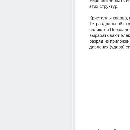
мире или черпать и
этих структур.
Кристаллы кварца, 
Тетраэдральной стр
являются Пьезоэлек
вырабатывают элект
разряд из приложенн
давления (удара) с