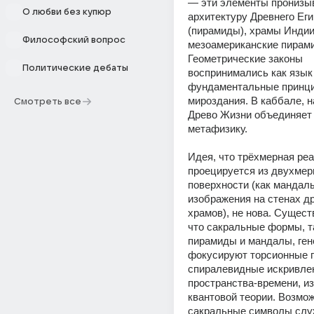
— эти элементы пронизыв
О любви без купюр
архитектуру Древнего Еги
(пирамиды), храмы Индии 
Философский вопрос
мезоамериканские пирами
Геометрические законы 
Политические дебаты
воспринимались как язык 
фундаментальные принци
мироздания. В каббале, н
Смотреть все
Древо Жизни объединяет 
метафизику. 
Идея, что трёхмерная реа
проецируется из двухмерн
поверхности (как мандалы
изображения на стенах др
храмов), не нова. Существ
что сакральные формы, та
пирамиды и мандалы, ген
фокусируют торсионные 
спиралевидные искривлен
пространства-времени, из
квантовой теории. Возмож
сакральные символы слу