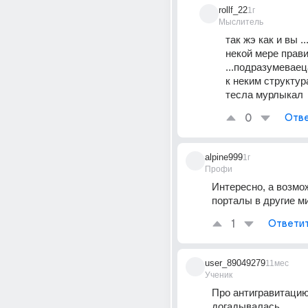
rollf_22
1г
Мыслитель
так жэ как и вы ..
некой мере прави
...подразумеваец
к неким структур
тесла мурлыкал
0
Отве
alpine999
1г
Профи
Интересно, а возмо
порталы в другие м
1
Ответи
user_89049279
11мес
Ученик
Про антигравитацию
догадывалась