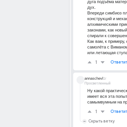
дуга подъёма матери
дух.
Впереди симбиоз пл
конструкций и механ
алхимическими прин
законами, как новый
спирали к совершен
Как вам, к примеру, 
самолёта с Виманом
или летающая ступа
1
Ответи
annaschevl
1г
Просветленный
Ну какой практичес
имеет вся эта попыт
самымвумным на пр
1
Ответи
Скрыть ветку