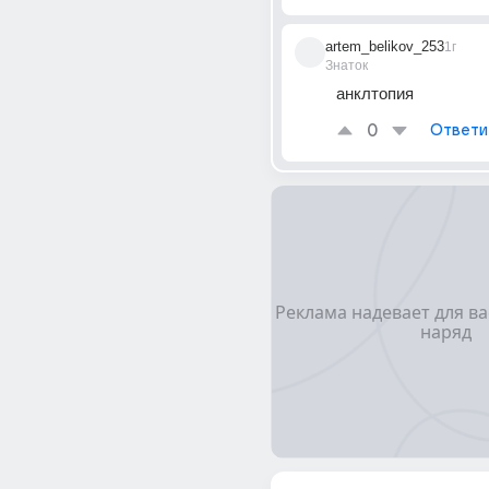
artem_belikov_253
1г
Знаток
анклтопия
0
Ответи