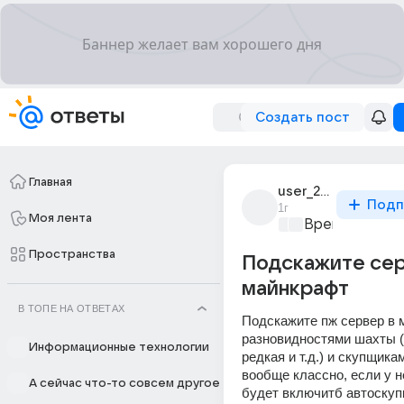
Создать пост
Главная
user_293916674
Подп
1г
Моя лента
Время игр
+1
Пространства
Подскажите сер
майнкрафт
В ТОПЕ НА ОТВЕТАХ
Подскажите пж сервер в м
разновидностями шахты (
Информационные технологии
редкая и т.д.) и скупщикам
вообще классно, если у н
А сейчас что-то совсем другое
будет включитб автоскуп