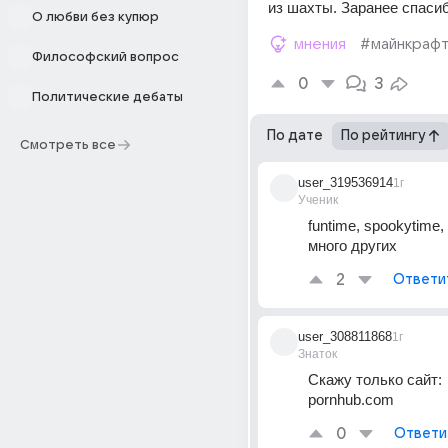
из шахты. Заранее спасиб
О любви без купюр
мнения
#майнкраф
Философский вопрос
0
3
Политические дебаты
По дате
По рейтингу
Смотреть все
user_319536914
1г
Ученик
funtime, spookytime, 
много других
2
Ответи
user_308811868
1г
Знаток
Скажу только сайт:
pornhub.com
0
Ответи