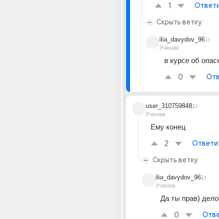
1
Ответ
Скрыть ветку
ilia_davydov_96
1г
Ученик
в курсе об опас
0
Отв
user_310759848
1г
Ученик
Ему конец
2
Ответи
Скрыть ветку
ilia_davydov_96
1г
Ученик
Да ты прав) дело
0
Отве