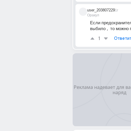
user_203807229
1г
Оракул
Если предохранитель
выбило ,  то можно 
1
Ответи