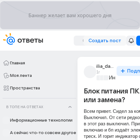
Создать пост
Главная
ilia_davydov_96
Подп
1г
Моя лента
Информацио
Пространства
Блок питания ПК
или замена?
В ТОПЕ НА ОТВЕТАХ
Всем привет. Сидел за ком
Выключил. От сети редко 
Информационные технологии
в этот раз выключил. При
включаю и бп издаёт элек
А сейчас что-то совсем другое
треск. И горит индикатор 