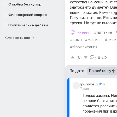
естественно машина не ста
О любви без купюр
знатоки что думаете? Винт
пыли почистил. Камень др
Философский вопрос
Результат тот-же. Есть ви
треска. Но тут не выложи
Политические дебаты
мнения
#питание
Смотреть все
#комп
#машина
#пыль
#блок питания
0
8
По дате
По рейтингу
govnovoz52
1г
Тролль
Только замена. Ник
не чини блоки пита
придётся рассчиты
поражения при вз