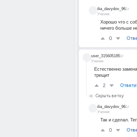
ilia_davydov_96
1г
Ученик
Хорошо что с соб
ничего больше н
0
Отве
user_315605185
1г
Ученик
Естественно замена,
трещит
2
Ответи
Скрыть ветку
ilia_davydov_96
1г
Ученик
Так и сделал. Теп
0
Отве