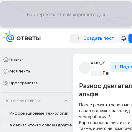
Создать пост
Главная
user_317723486
Подп
1г
Моя лента
Ремонт и об
Пространства
Разнос двигател
альфе
В ТОПЕ НА ОТВЕТАХ
После ремонта завел моп
начал и движок начал идти
Информационные технологии
чем проблема?
Карб пробовал чистить и 
А сейчас что-то совсем другое
также, ничего не помогает