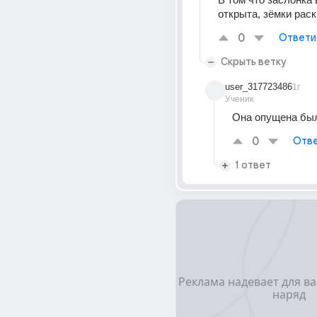
открыта, зёмки рас
0
Ответи
Скрыть ветку
user_317723486
1г
Ученик
Она опущена бы
0
Отве
1 ответ