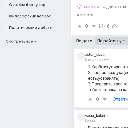
О любви без купюр
мнения
#двигатель
#мопед
Философский вопрос
0
6
Политические дебаты
По дате
По рейтингу
Смотреть все
aston_dbs
1г
Высший разум
1.Карб(регулироват
2.Подсос воздуха(ес
есть,устранять)
3.Проверить трос га
тебя заслонка на ка
0
Ответи
vasia_bakin
1г
Гений
В том что заслонка в