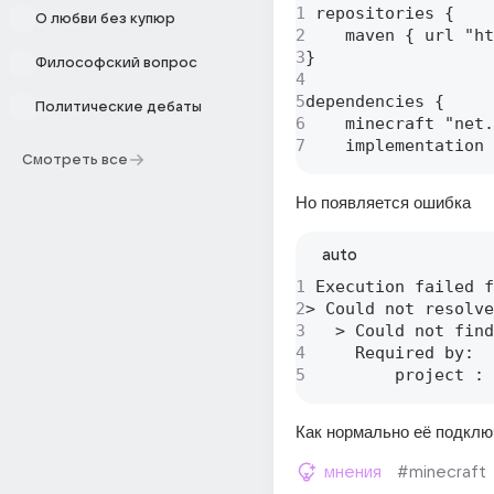
1
 repositories { 

О любви без купюр
2
    maven { url "ht
3
} 

Философский вопрос
4
5
dependencies { 

Политические дебаты
6
    minecraft "net.
7
    implementation 
Смотреть все
Но появляется ошибка 
auto
1
 Execution failed f
2
> Could not resolve
3
   > Could not find
4
     Required by: 

5
         project : 
Как нормально её подклю
мнения
#minecraft