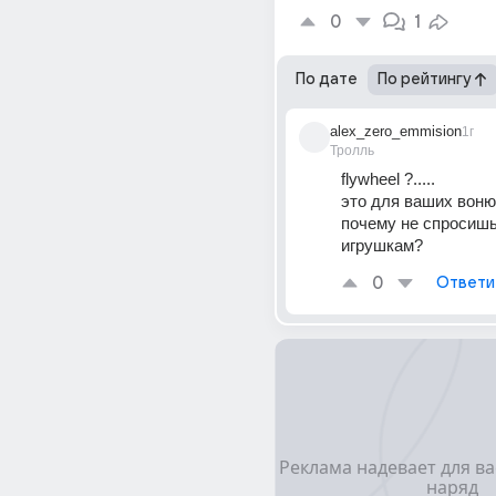
0
1
По дате
По рейтингу
alex_zero_emmision
1г
Тролль
flywheel ?.....
это для ваших воню
почему не спросишь 
игрушкам?
0
Ответи