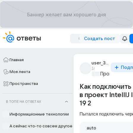
Создать пост
Главная
user_306064118
Подп
1г
Моя лента
Программиро
Пространства
Как подключить 
в проект IntellIJ 
В ТОПЕ НА ОТВЕТАХ
19 2
Пытался подключить чере
Информационные технологии
А сейчас что-то совсем другое
auto