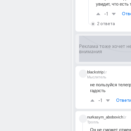
увидит, что есть 
-1
Отв
2 ответа
blackstrip
1г
Мыслитель
не пользуйся телегр
гадость
-1
Ответи
nurkasym_abobovich
1г
Тролль
Он не сможет отмени