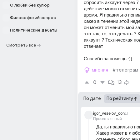
сбросить аккаунт через 7 
О любви без купюр
действие можно отменить
время. Я правильно поним
Философский вопрос
хакер в течении этой неде
он может отменить мой за
Политические дебаты
это так, то, что делать ? 
аккаунт ? Техническая по
Смотреть все
отвечает 
Спасибо за помощь :))
мнения
#телеграм
0
13
По дате
По рейтингу
igor_veselov_oon
1г
Просветленный
Да,ты правильно п
Хакер может в любо
отменить сброс акк