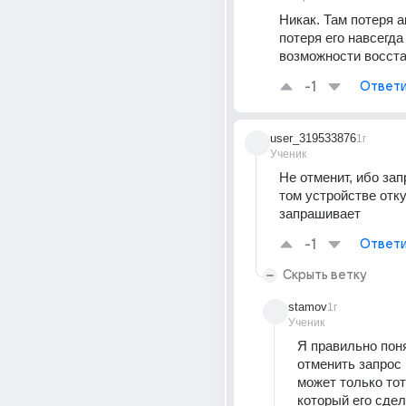
Никак. Там потеря а
потеря его навсегда 
возможности восст
-1
Ответи
user_319533876
1г
Ученик
Не отменит, ибо запр
том устройстве отку
запрашивает
-1
Ответи
Скрыть ветку
stamov
1г
Ученик
Я правильно поня
отменить запрос 
может только тот
который его сдел