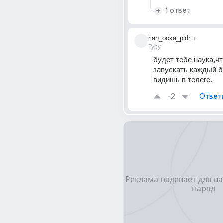
1 ответ
rian_ocka_pidr
1г
Гуру
будет тебе наука,чт
запускать каждый б
видишь в телеге.
-2
Ответ