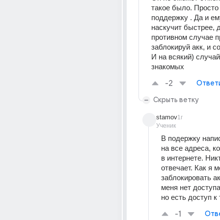
такое было. Просто 
поддержку . Да и ем
наскучит быстрее, дн
противном случае п
заблокируй акк, и со
И на всякий) случай
знакомых
-2
Ответ
Скрыть ветку
stamov
1г
Ученик
В подержку напис
на все адреса, к
в интернете. Никт
отвечает. Как я мо
заблокировать ак
меня нет доступа 
но есть доступ к 
-1
Отв