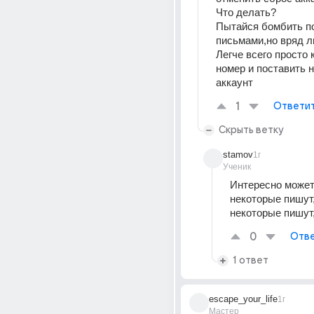
Что делать?
Пытайся бомбить п
Легче всего просто 
номер и поставить н
аккаунт
1
Ответи
Скрыть ветку
stamov
1г
Ученик
Интересно может 
некоторые пишут,
некоторые пишут,
0
Отве
1 ответ
escape_your_life
1г
Мастер