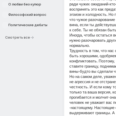
ради чужих ожиданий-кто-
О любви без купюр
воспринять это как предат
эгоизм и холодность. Но п
Философский вопрос
что чужое разочарование -
вина, если ты действуешь
Политические дебаты
к себе. Ты не обязан быт
Иногда, чтобы остаться в
Смотреть все
нужно разочаровать других
нормально.
Трудность в том, что нас 
быть хорошими, одобряем
конфликтовать. Поэтому, 
ставите границу, поднима
вины-будто вы сделали чт
Но на самом деле, уважен
не агрессия и не отстранен
честность. И если кому то
только та ваша версия, ко
прогибается и молчит-знач
человек не уважает вас по
-настоящему. Настоящие 
выдерживают границы. А в