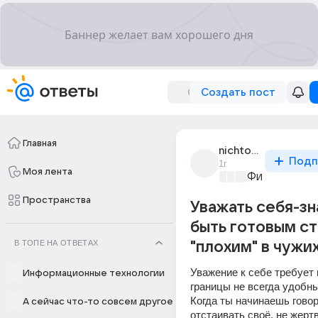
Создать пост
Главная
nichto_ne_istina_1
Подп
1г
Моя лента
Философски
Пространства
Уважать себя-зн
быть готовым ст
В ТОПЕ НА ОТВЕТАХ
"плохим" в чужих
Уважение к себе требует г
Информационные технологии
границы не всегда удобны
Когда ты начинаешь говори
А сейчас что-то совсем другое
отстаивать своё, не жертв