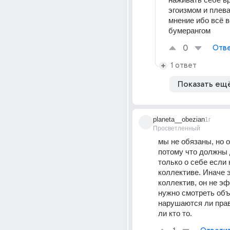
эгоизмом и плева
мнение ибо всё в
бумерангом
0
Отве
1 ответ
Показать ещ
planeta__obezian
1г
Просветленный
мы не обязаны, но о
потому что должны 
только о себе если 
коллективе. Иначе э
коллектив, он не эф
нужно смотреть объе
нарушаются ли прав
ли кто то.