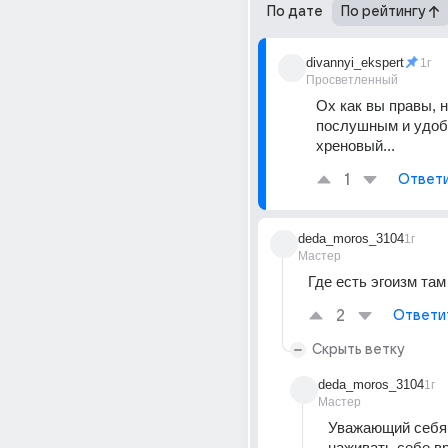
По дате
По рейтингу
divannyi_ekspert
1г
Просветленный
Ох как вы правы, н
послушным и удобн
хреновый...
1
Ответ
deda_moros_3104
1г
Мастер
Где есть эгоизм там
2
Ответи
Скрыть ветку
deda_moros_3104
1г
Мастер
Уважающий себя 
наживать себе вр