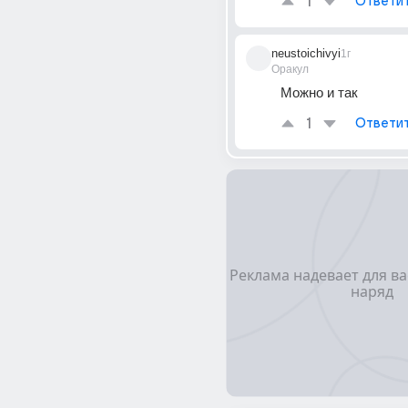
1
Ответи
neustoichivyi
1г
Оракул
Можно и так
1
Ответи