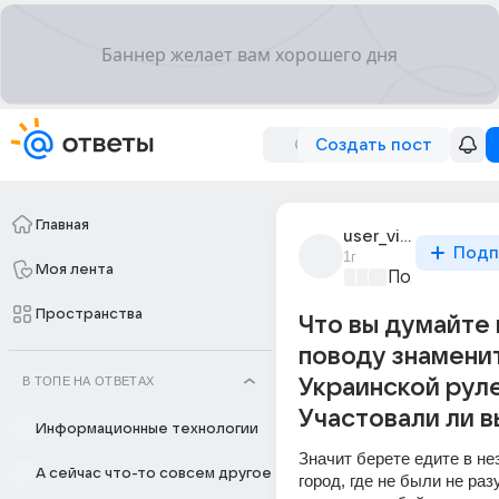
Создать пост
Главная
user_vibrator_93
Подп
1г
Моя лента
Политически
Пространства
Что вы думайте 
поводу знамени
В ТОПЕ НА ОТВЕТАХ
Украинской рул
Участовали ли в
Информационные технологии
Значит берете едите в не
А сейчас что-то совсем другое
город, где не были не разу