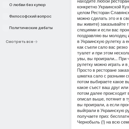
находите любой ресторан
О любви без купюр
конкретно Украинской Кухн
целом Ресторан Славянско
Философский вопрос
можно сделать это и в сво
вы живите) заказывайте т
Политические дебаты
специями и если вас проне
поздравляю вы молодец и
в Украинскую рулетку а ес
Смотреть все
как съели сало вас резко 
туалет и при этом несколь
увы, вы проиграли... При ч
рулетку можно играть и в 
Просто в ресторане заказ
шматка сало с разными с
потом выбираете какое вы
какое съест ваш друг или 
потом далее происходит вс
описал выше, потянит в т
вы проиграли, а если прон
выйграли в Украинскую ру
получаете приз: бесплатн
Чернобыль (!) на всю сем