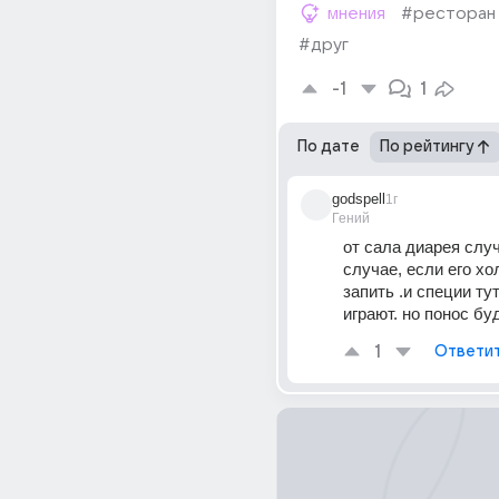
мнения
#ресторан
#друг
-1
1
По дате
По рейтингу
godspell
1г
Гений
от сала диарея случ
случае, если его хо
запить .и специи тут
играют. но понос буд
1
Ответи