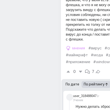
флешка, и что я не могу о
загрузить винду с флешки
условия соблюдены, ни сб
не поставить новую ( скри
прекрепить но толку от ни
Подскажите что делать ч
вирус до конца / поставит
с флешки.
мнения
#вирус
#с
#майнкрафт
#мода
#
#приложение
#window
0
7
По дате
По рейтингу
user_318488047
1г
Ученик
Нужно делать збро