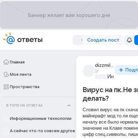
Создать пост
Главная
dizzmilate_russia
Подп
1г
Моя лента
Информацио
Пространства
Вирус на пк.Не з
делать?
В ТОПЕ НА ОТВЕТАХ
Словил вирус на пк скачал
майнкрафт мод то ли еще 
Информационные технологии
началу все было нормальн
значение на Клаве поменя
А сейчас что-то совсем другое
цифр спец.символы, пише