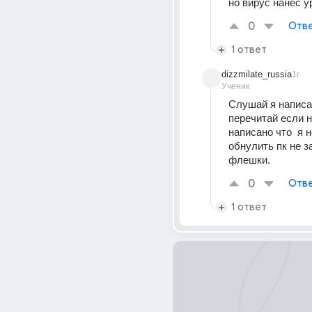
но вирус нанёс у
0
Отве
1 ответ
dizzmilate_russia
1г
Ученик
Слушай я написа
перечитай если н
написано что  я н
обнулить пк не за
флешки.
0
Отве
1 ответ