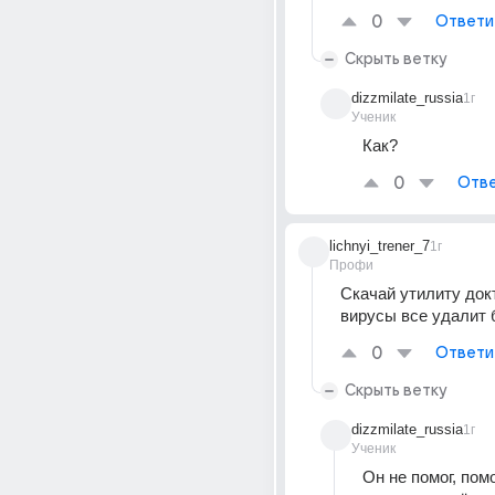
0
Ответи
Скрыть ветку
dizzmilate_russia
1г
Ученик
Как?
0
Отве
lichnyi_trener_7
1г
Профи
Скачай утилиту докт
вирусы все удалит 
0
Ответи
Скрыть ветку
dizzmilate_russia
1г
Ученик
Он не помог, пом