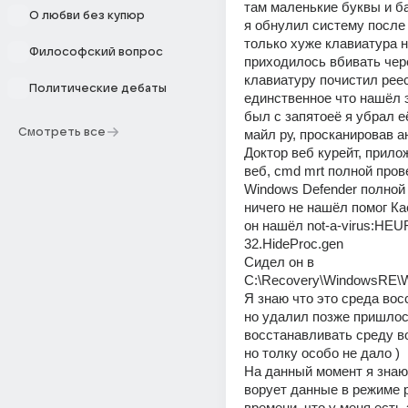
там маленькие буквы и ба
О любви без купюр
я обнулил систему после 
только хуже клавиатура н
Философский вопрос
приходилось вбивать чер
клавиатуру почистил реес
Политические дебаты
единственное что нашёл эт
был с запятоеё я убрал её
Смотреть все
майл ру, просканировав ан
Доктор веб курейт, прило
веб, cmd mrt полной прове
Windows Defender полной 
ничего не нашёл помог Кас
он нашёл not-a-virus:HEUR
32.HideProc.gen 
Сидел он в 
C:\Recovery\WindowsRE\W
Я знаю что это среда вос
но удалил позже пришлос
восстанавливать среду в
но толку особо не дало ) 
На данный момент я знаю 
ворует данные в режиме р
времени, что у меня есть 