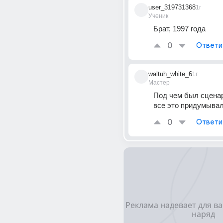
user_319731368
1г
Ученик
Брат, 1997 года
0
Ответи
waltuh_white_6
1г
Мастер
Под чем был сценар
все это придумыва
0
Ответи