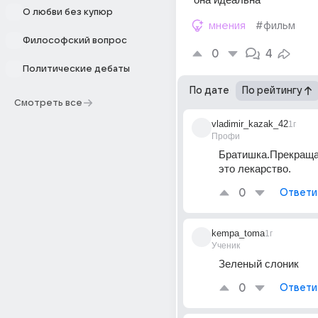
О любви без купюр
мнения
#фильм
Философский вопрос
0
4
Политические дебаты
По дате
По рейтингу
Смотреть все
vladimir_kazak_42
1г
Профи
Братишка.Прекраща
это лекарство.
0
Ответи
kempa_toma
1г
Ученик
Зеленый слоник
0
Ответи