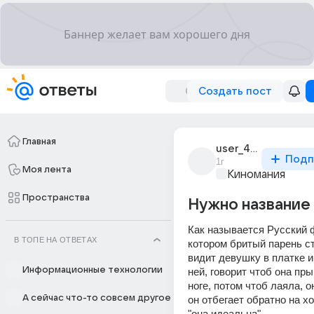
Создать пост
Главная
user_43598609
Подп
1г
Моя лента
Киномания
Пространства
Нужно название
Как называется Русский 
В ТОПЕ НА ОТВЕТАХ
котором бритый парень ст
видит девушку в платке и 
Информационные технологии
ней, говорит чтоб она пры
ноге, потом чтоб лаяла, он
А сейчас что-то совсем другое
он отбегает обратно на хо
"она идеальна"