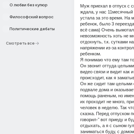
О любви без купюр
Муж приехал в отпуск с св
ждала, у нас 11месячный 
Философский вопрос
устала за это время. На мн
ребенок, было 3 переезда.
Политические дебаты
всё сама) Очень вымотал
невозможность хоть не мн
отдохнуть, т.к. сутками на
Смотреть все
напряжении из-за контрол
ребенком.
Я понимаю что ему там тож
Он звонит оттуда целыми 
видео связи и видит как и 
происходит, как я заматыв
Он же сидит там целыми с
подвале дома и оказывае
помощь раненым, но именн
их проходит не много, при
человек в неделю. Так что
сказка. Перед отпуском п
говорил-" вот приеду и бу
отдыхать, а я с сыном гуля
заниматься буду, с домом 