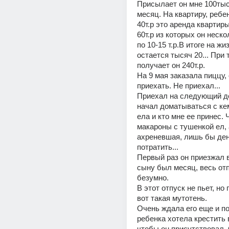
Присылает он мне 100тыс
месяц. На квартиру, ребен
40т.р это аренда квартиры
60т.р из которых он неско
по 10-15 т.р.В итоге на жи
остается тысяч 20... При т
получает он 240т.р.
На 9 мая заказала пиццу,
приехать. Не приехал...
Приехал на следующий де
начал доматываться с кем
ела и кто мне ее принес. 
макароны с тушенкой ел, а
ахреневшая, лишь бы ден
потратить... 
Первый раз он приезжал в 
сыну был месяц, весь отп
безумно.
В этот отпуск не пьет, но 
вот такая мутотень.
Очень ждала его еще и по
ребенка хотела крестить в
чтобы он присутствовал. 