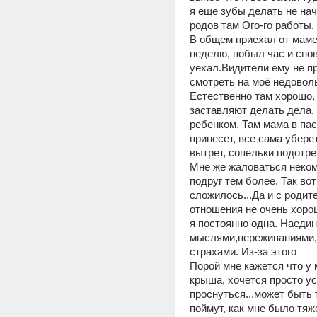
я еще зубы делать не нача
родов там Ого-го работы.
В общем приехал от мамен
неделю, побыл час и снов
уехал.Видители ему не пр
смотреть на моё недовол
Естественно там хорошо, 
заставляют делать дела, 
ребенком. Там мама в пас
принесет, все сама уберет,
вытрет, сопельки подотре
Мне же жаловаться некому
подруг тем более. Так вот 
сложилось...Да и с родит
отношения не очень хорош
я постоянно одна. Наедин
мыслями,переживаниями, 
страхами. Из-за этого 
Порой мне кажется что у 
крыша, хочется просто усн
проснуться...может быть т
поймут, как мне было тяже