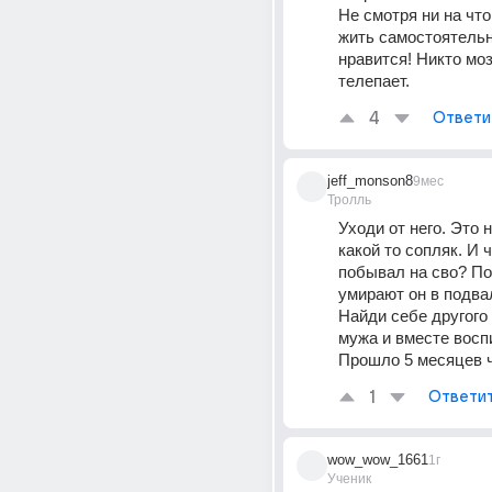
Не смотря ни на что
жить самостоятельно
нравится! Никто мозг
телепает.
4
Ответи
jeff_monson8
9мес
Тролль
Уходи от него. Это н
какой то сопляк. И ч
побывал на сво? Пок
умирают он в подвал
Найди себе другого 
мужа и вместе воспи
Прошло 5 месяцев ч
1
Ответи
wow_wow_1661
1г
Ученик