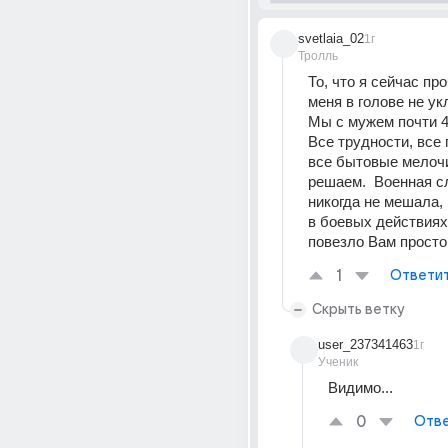
svetlaia_02
1г
Тролль
То, что я сейчас про
меня в голове не укл
Мы с мужем почти 40
Все трудности, все 
все бытовые мелочи
решаем.  Военная с
никогда не мешала, к
в боевых действиях. 
повезло Вам просто
1
Ответи
Скрыть ветку
user_237341463
1г
Ученик
Видимо...
0
Отве