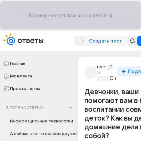
Создать пост
Главная
user_237341463
Подп
1г
Моя лента
О любви без
Пространства
Девчонки, ваши
помогают вам в 
В ТОПЕ НА ОТВЕТАХ
воспитании сов
деток? Как вы д
Информационные технологии
домашние дела
А сейчас что-то совсем другое
собой?