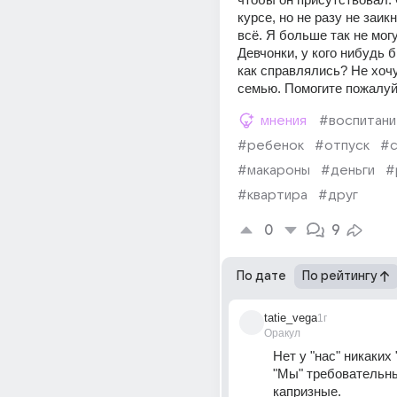
курсе, но не разу не заикн
всё. Я больше так не могу
Девчонки, у кого нибудь б
как справлялись? Не хочу
семью. Помогите пожалуй
мнения
#воспитан
#ребенок
#отпуск
#с
#макароны
#деньги
#
#квартира
#друг
0
9
По дате
По рейтингу
tatie_vega
1г
Оракул
Нет у "нас" никаких 
"Мы" требовательны
капризные.