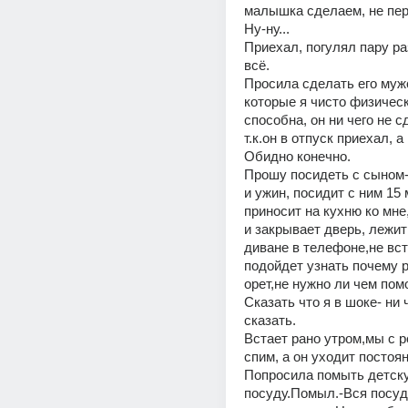
малышка сделаем, не пер
Ну-ну...
Приехал, погулял пару раз
всё.
Просила сделать его мужс
которые я чисто физическ
способна, он ни чего не 
т.к.он в отпуск приехал, а 
Обидно конечно.
Прошу посидеть с сыном-
и ужин, посидит с ним 15 м
приносит на кухню ко мне,
и закрывает дверь, лежит 
диване в телефоне,не вста
подойдет узнать почему р
орет,не нужно ли чем пом
Сказать что я в шоке- ни ч
сказать.
Встает рано утром,мы с р
спим, а он уходит постоян
Попросила помыть детску
посуду.Помыл.-Вся посуда