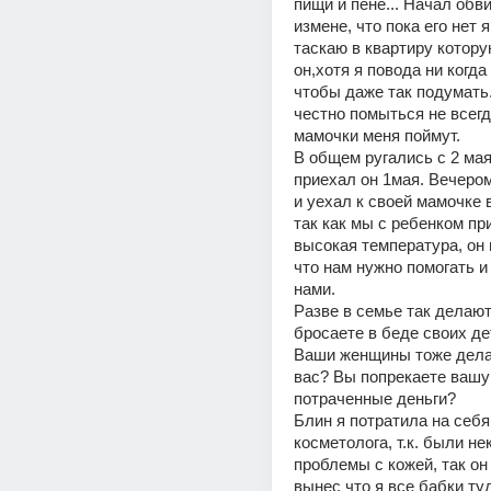
пищи и пене... Начал обви
измене, что пока его нет я
таскаю в квартиру котору
он,хотя я повода ни когда
чтобы даже так подумать
честно помыться не всегда
мамочки меня поймут. 
В общем ругались с 2 мая 
приехал он 1мая. Вечером
и уехал к своей мамочке в
так как мы с ребенком пр
высокая температура, он н
что нам нужно помогать и 
нами.
Разве в семье так делают
бросаете в беде своих дет
Ваши женщины тоже делаю
вас? Вы попрекаете вашу
потраченные деньги? 
Блин я потратила на себя 
косметолога, т.к. были не
проблемы с кожей, так он 
вынес что я все бабки ту