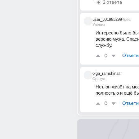
2 ответа
user_301993299
4мес
Ученик
Интересно было бы
версию мужа. Спаси
службу.
0
Ответи
olga_ramshina
1г
Оракул
Нет, он живёт на мо
полностью и ещё бь
0
Ответи