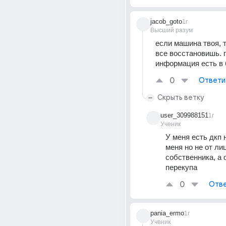
jacob_goto
1г
Высший разум
если машина твоя, т
все восстановишь. п
информация есть в
0
Ответи
Скрыть ветку
user_309988151
1г
Ученик
У меня есть дкп 
меня но не от лиц
собственника, а о
перекупа
0
Отве
pania_ermo
1г
Ученик