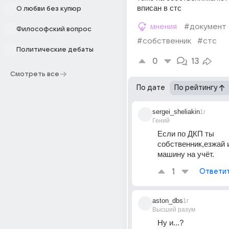
вписан в стс
О любви без купюр
мнения
#документ
Философский вопрос
#собственник
#стс
Политические дебаты
0
13
Смотреть все
По дате
По рейтингу
sergei_sheliakin
1г
Гений
Если по ДКП ты 
собственник,езжай и
машину на учёт.
1
Ответи
aston_dbs
1г
Высший разум
Ну и...?