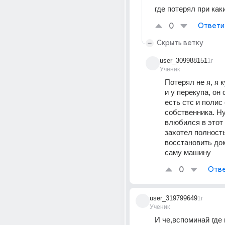
где потерял при как
0
Ответи
Скрыть ветку
user_309988151
1г
Ученик
Потерял не я, я 
и у перекупа, он 
есть стс и полис 
собственника. Ну 
влюбился в этот
захотел полность
восстановить док
саму машину
0
Отве
user_319799649
1г
Ученик
И че,вспоминай где