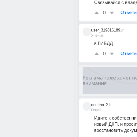
Cвязывайся с влад
0
Ответи
user_319816189
1г
Ученик
в ГИБДД
0
Ответи
destino_2
1г
Гений
Идите к собственник
новый ДКП, и просит
восстановить докум