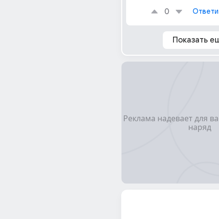
0
Ответи
Показать е