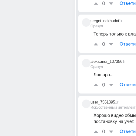
0
Ответи
sergei_nekhudoi
1г
Оракул
Теперь только к вл
0
Ответи
aleksandr_107356
1г
Оракул
Лошара...
0
Ответи
user_7551395
1г
Искусственный интеллект
Хорошо видно обмыл
постановку на учёт.
0
Ответи