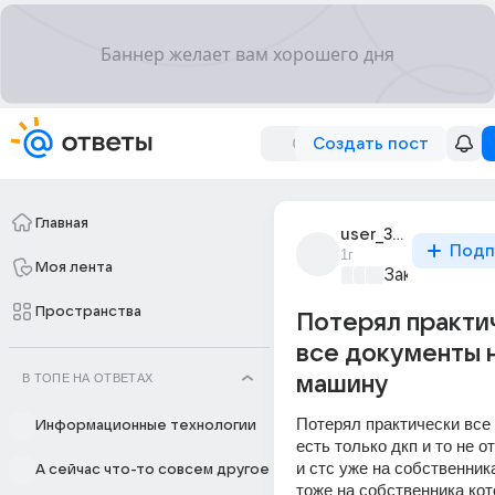
Создать пост
Главная
user_309988151
Подп
1г
Моя лента
Закон и поря
Пространства
Потерял практи
все документы 
В ТОПЕ НА ОТВЕТАХ
машину
Потерял практически все 
Информационные технологии
есть только дкп и то не о
и стс уже на собственника
А сейчас что-то совсем другое
тоже на собственника кот