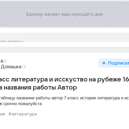
04
1г
Подписа
 Домашка
+2
асс литература и исскуство на рубеже 16
а названия работы Автор
аблицу название работы автор 7 класс история литература и ис
ов срочно пожалуйста
ия
#литература