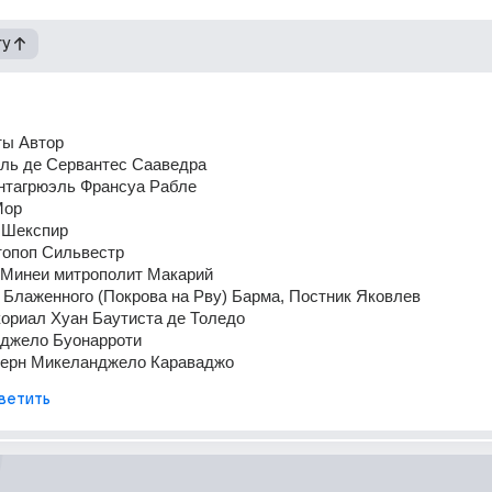
гу
ты Автор 
ль де Сервантес Сааведра 
нтагрюэль Франсуа Рабле 
Мор 
 Шекспир 
топоп Сильвестр 
-Минеи митрополит Макарий 
Блаженного (Покрова на Рву) Барма, Постник Яковлев 
ориал Хуан Баутиста де Толедо 
джело Буонарроти 
ерн Микеланджело Караваджо
ветить