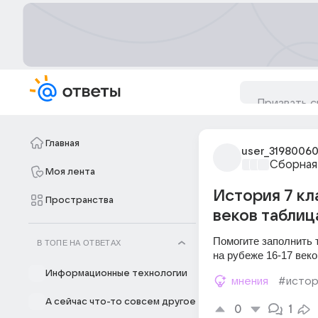
Главная
user_3198006
Сборная
Моя лента
История 7 кл
Пространства
веков таблиц
Помогите заполнить т
В ТОПЕ НА ОТВЕТАХ
на рубеже 16-17 век
Информационные технологии
мнения
#истор
А сейчас что-то совсем другое
0
1