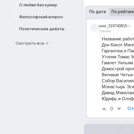
О любви без купюр
По дате
По рейтин
Философский вопрос
user_319740815
1г
Политические дебаты
Ученик
Название рабо
Смотреть все
Дон Кихот Миге
Гаргантюа и Па
Утопия Томас 
Гамлет Уильям
Домострой про
Великие Четьи
Собор Василия 
Монастырь Эск
Давид Микелан
Юдифь и Олоф
0
От