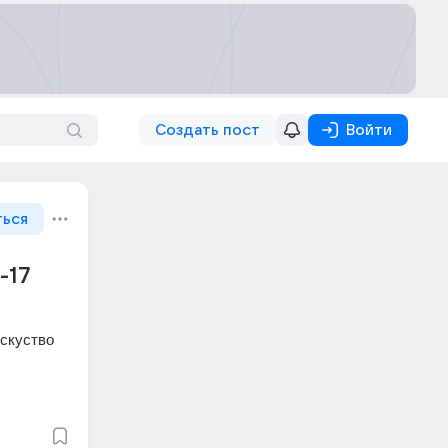
Создать пост
Войти
ться
-17
скуство 