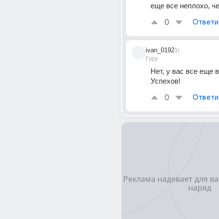
еще все неплохо, ч
0
Ответи
ivan_0192
1г
Гуру
Нет, у вас все еще в
Успехов!
0
Ответи