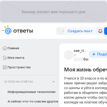
Создать пост
Главная
sae_itoshi_14
Подп
1г
Моя лента
Философски
Пространства
Моя жизнь обре
Учился в 10 классе и по ит
В ТОПЕ НА ОТВЕТАХ
каких причин решил забр
со школы и уйти в коллед
Информационные технологии
работаю в общепите офиц
коплю деньги чтобы посту
А сейчас что-то совсем другое
колледж на платное обуч