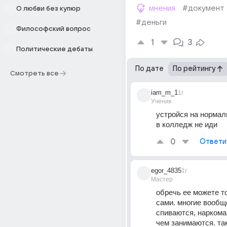
мнения
#документ
О любви без купюр
#деньги
Философский вопрос
1
3
Политические дебаты
По дате
По рейтингу
Смотреть все
iam_m_1
1г
Ученик
устройся на нормаль
в колледж не иди
0
Ответи
egor_4835
1г
Мастер
обречь ее можете то
сами. многие вообще
спиваются, наркома
чем занимаются. так 