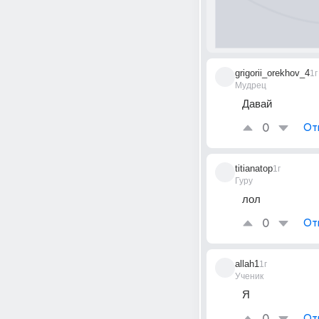
grigorii_orekhov_4
1г
Мудрец
Давай
0
От
titianatop
1г
Гуру
лол
0
От
allah1
1г
Ученик
Я
От