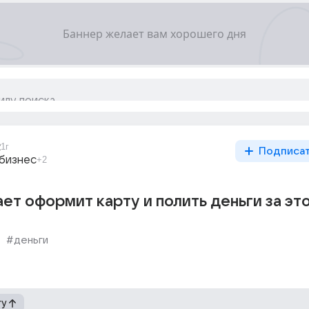
2
1г
Подписа
 бизнес
+2
ет оформит карту и полить деньги за эт
#деньги
гу