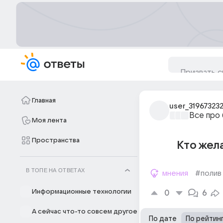
Главная
user_31967323
Все про
Моя лента
Пространства
Кто жела
В ТОПЕ НА ОТВЕТАХ
мнения
#полив
Информационные технологии
0
6
А сейчас что-то совсем другое
По дате
По рейтин