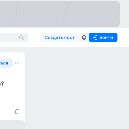
Создать пост
Войти
ться
о?