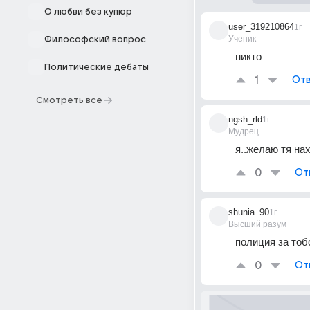
О любви без купюр
user_319210864
1г
Ученик
Философский вопрос
никто
Политические дебаты
1
Отв
Смотреть все
ngsh_rld
1г
Мудрец
я..желаю тя на
0
От
shunia_90
1г
Высший разум
полиция за тоб
0
От