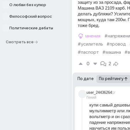
защиту из за просада, фар
О любви без купюр
Машина ВАЗ 2109 карб. Н
делать дубляжи? Усилител
Философский вопрос
мощных, куда там 200w. Г
тоже бред.
Политические дебаты
мнения
#напряжен
Смотреть все
#усилитель
#провод
#паспорт
#машина
#в
0
2
По дате
По рейтингу
user_24436264
1г
Гений
купи самый дешевы
мультимметр или лю
вольтметр и он сраз
падение напряжения,
научиться им польз