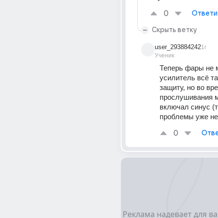
0
Ответи
Скрыть ветку
user_293884242
1г
Ученик
Теперь фары не м
усилитель всë та
защиту, но во вре
прослушивания м
включал синус (т
проблемы уже не
0
Отве