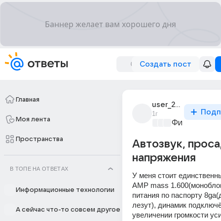
Создать пост
Главная
user_293884242
Подп
1г
Моя лента
Физика
+4
Пространства
Автозвук, прос
напряжения
В ТОПЕ НА ОТВЕТАХ
У меня стоит единственны
AMP mass 1.600(моноблок
Информационные технологии
питания по паспорту 8ga(д
лезут), динамик подключë
А сейчас что-то совсем другое
увеличении громкости уси