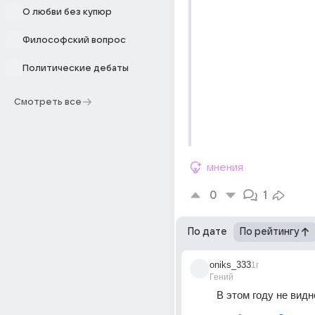
О любви без купюр
Философский вопрос
Политические дебаты
Смотреть все
мнения
0
1
По дате
По рейтингу
oniks_333
1г
Гений
В этом году не видн