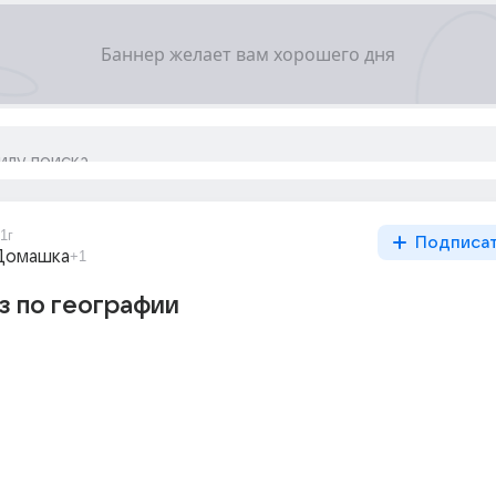
1г
Подписа
Домашка
+1
з по географии