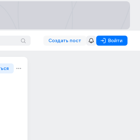
Создать пост
Войти
ться