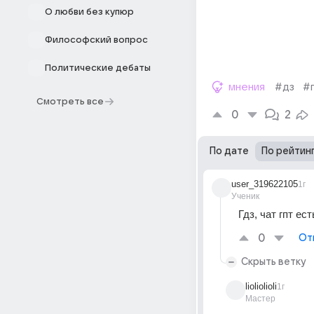
О любви без купюр
Философский вопрос
Политические дебаты
мнения
#дз
#
Смотреть все
0
2
По дате
По рейтин
user_319622105
1г
Ученик
Гдз, чат гпт ест
0
От
Скрыть ветку
lioliolioli
1г
Мастер