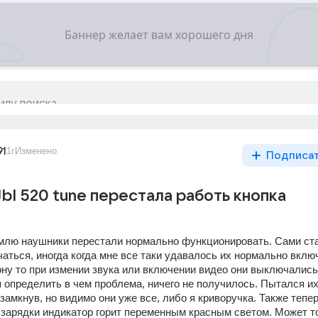
91
1г
Изменено
Подписа
Jbl 520 tune перестала работь кнопка
млю наушники перестали нормально функционировать. Сами ста
ться, иногда когда мне все таки удавалось их нормально включ
ну то при измении звука или включении видео они выключались.
 определить в чем проблема, ничего не получилось. Пытался их
замкнув, но видимо они уже все, либо я криворучка. Также тепер
зарядки индикатор горит переменным красным светом. Может то