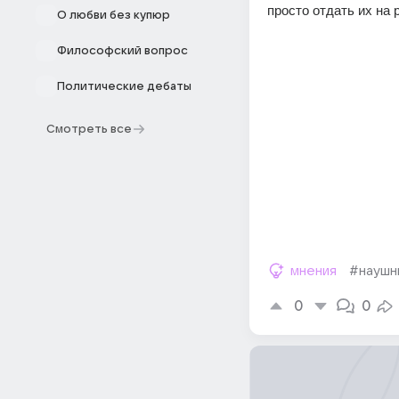
просто отдать их на 
О любви без купюр
Философский вопрос
Политические дебаты
Смотреть все
мнения
#наушн
0
0