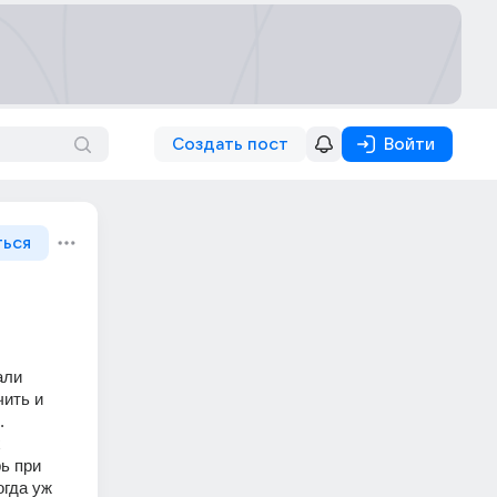
Создать пост
Войти
ться
ли 
ить и 
 
 
ь при 
гда уж 