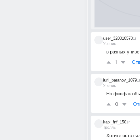
user_320010570
1г
Ученик
в разных униве
1
Отв
iurii_baranov_1079
1
Ученик
На филфак обы
0
От
kapi_fnf_150
1г
Тролль
Хотите остатьс