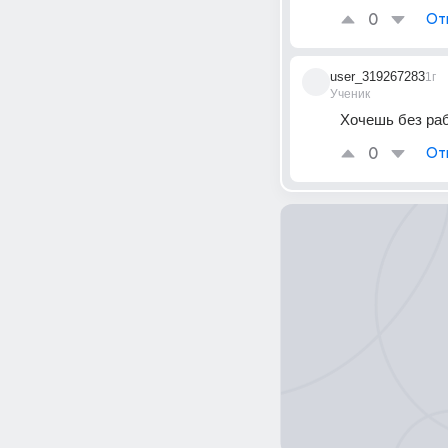
0
От
user_319267283
1г
Ученик
Хочешь без ра
0
От