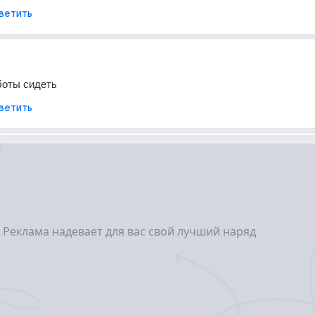
ветить
боты сидеть
ветить