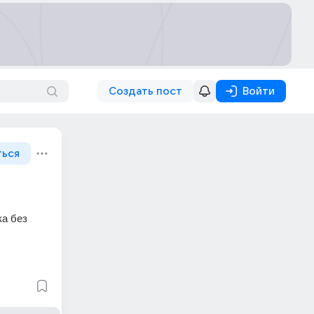
Создать пост
Войти
ться
а без 