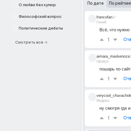
По дате
По рейтин
О любви без купюр
Философский вопрос
francofan
1г
Гений
Политические дебаты
Всё, что нужно
1
Отв
Смотреть все
aimara_maskenoza
Оракул
пошарь по сайт
1
Отв
verycool_chuvacho
Мудрец
ну смотря где и
1
Отв