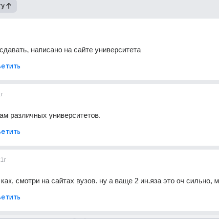
гу
 сдавать, написано на сайте университета
етить
1г
ам различных университетов.
етить
k
1г
 как, смотри на сайтах вузов. ну а ваще 2 ин.яза это оч сильно,
етить