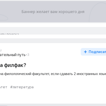
1г
Подписа
ательный путь
+3
на филфак?
на филологический факультет, если сдавать 2 иностранных язык
ьтет
#литература