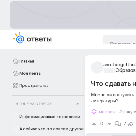
Главная
anothergirltho
Образов
Моя лента
Что сдавать 
Пространства
Можно ли поступить 
литературы?
В ТОПЕ НА ОТВЕТАХ
мнения
#факул
Информационные технологии
0
7
А сейчас что-то совсем другое