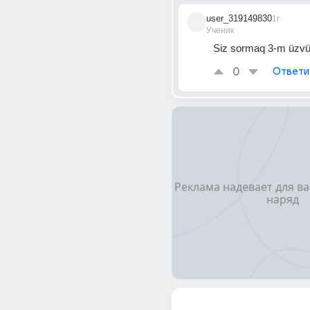
user_319149830
1г
Ученик
Siz sormaq 3-m üzv
0
Ответи