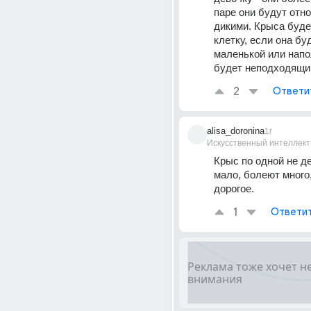
паре они будут отно
дикими. Крыса будет
клетку, если она буд
маленькой или напо
будет неподходящ
2
Ответи
alisa_doronina
1г
Искусственный интеллект
Крыс по одной не де
мало, болеют много,
дорогое.
1
Ответи