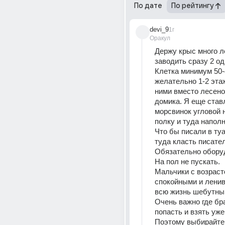
По дате
По рейтингу
devi_9
1г
Оракул
Держу крыс много ле
заводить сразу 2 од
Клетка минимум 50-4
желательно 1-2 этаж
ними вместо лесенок
домика. Я еще став
морсвинок угловой 
полку и туда наполн
Что бы писали в туа
туда класть писател
Обязательно оборуд
На пол не пускать.
Мальчики с возраст
спокойными и ленив
всю жизнь шебутны
Очень важно где бр
попасть и взять уже
Поэтому выбирайте