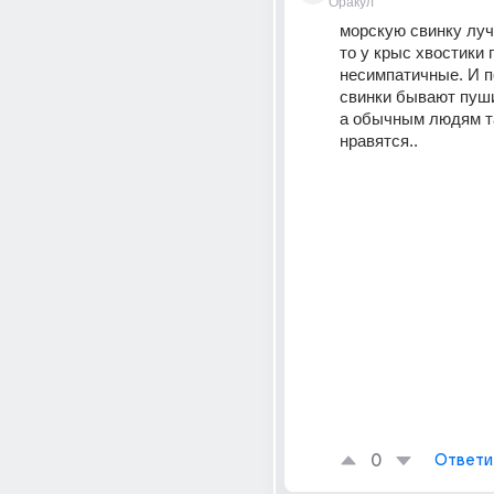
Оракул
морскую свинку луч
то у крыс хвостики г
несимпатичные. И п
свинки бывают пуши
а обычным людям т
нравятся..
0
Ответи