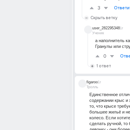
3
Ответи
Скрыть ветку
user_282295348
1г
Ученик
а наполнитель ка
Гранулы или стр
0
Отве
1 ответ
figaroo
1г
Тролль
Единственное отлич
содержании крыс и х
то, что крысе требу
большее жильё и не
колесо. Если хотите
сделать ручной, то 
девочку - они более 