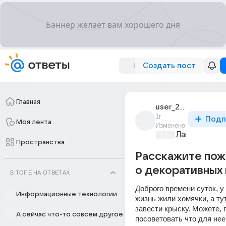
Создать пост
Главная
user_282295348
1г
Подп
Моя лента
Изменено
Лапки и хвос
Пространства
Расскажите пож
о декоративных
В ТОПЕ НА ОТВЕТАХ
Доброго времени суток, у
Информационные технологии
жизнь жили хомячки, а ту
завести крыску. Можете, 
А сейчас что-то совсем другое
посоветовать что для нее 