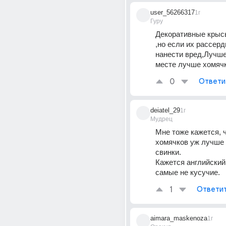
user_56266317
1г
Гуру
Декоративные крыс
,но если их рассерди
нанести вред,Лучше
месте лучше хомячк
0
Ответи
deiatel_29
1г
Мудрец
Мне тоже кажется, ч
хомячков уж лучше 
свинки.
Кажется английский
самые не кусучие.
1
Ответи
aimara_maskenoza
1г