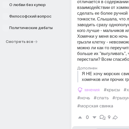
отличается в содержании 
О любви без купюр
взаимодействии от хомяков
сделать ее более ручной и
Философский вопрос
тонкости. Слышала, что л
заводить сразу однополую 
Политические дебаты
кого лучше - мальчиков ил
Хомячки у меня всю ночь 
грызли клетку - невозможн
Смотреть все
можно ли как-то переучить
больше их "выгуливать", 
перестали? Всем спасиб
Дополнен
Я НЕ хочу морских свин
хомячков или прочих гр
мнения
#крысы
#х
#ночь
#спать
#грызу
#морская свинка
0
9