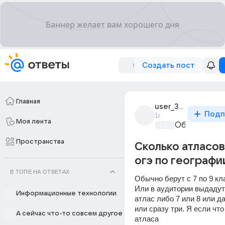
Создать пост
Главная
user_319788406
Подп
1г
Моя лента
Образовател
Пространства
Сколько атласов
огэ по географи
В ТОПЕ НА ОТВЕТАХ
Обычно берут с 7 по 9 кла
Или в аудитории выдадут 
Информационные технологии
атлас либо 7 или 8 или да
или сразу три. Я если что
А сейчас что-то совсем другое
атласа