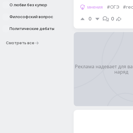
О любви без купюр
мнения
#ОГЭ
#ге
Философский вопрос
0
0
Политические дебаты
Смотреть все