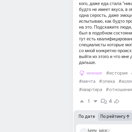
кого, даже еда стала "ника
будто не имеет вкуса, в 
одна серость, даже эмоций
испытываю, как будто про
на это. Подскажите люди, 
был в подобном состояни
тут есть квалифицирован
специалисты которые могу
со мной конкретно происхо
выйти из этого и что мне 
дальше.
мнения
#история
#мечта
#опека
#кол
#квартира
#отношени
1
4
По дате
По рейтингу
lunny_juice
1г