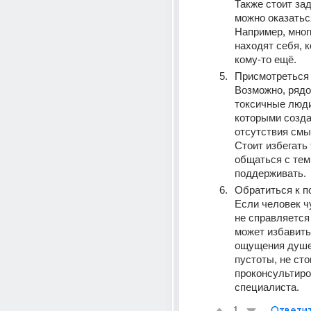
Также стоит зад
можно оказатьс
Например, мног
находят себя, к
кому-то ещё.
Присмотреться 
Возможно, рядо
токсичные люди
которыми созда
отсутствия смыс
Стоит избегать 
общаться с теми
поддерживать.
Обратиться к пс
Если человек чу
не справляется 
может избавитьс
ощущения душе
пустоты, не сто
проконсультиров
специалиста.
Ответи