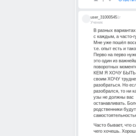
1
user_31000545
1г
Ученик
В разных вариантах
с каждым, а часто-гу
Мне уже пошёл вось
т.е. опыт есть и тако
Перво на перво нужн
это один из важнейш
поворотных моментов
КЕМ Я ХОЧУ БЫТЬ. 
своим ХОЧУ труднее
разобраться. Но есл
разобрался, то ни к
узы не должны вас 
останавливать. Боле
родственники будут
самостоятельность
Часто бывает, что с
чего хочешь. Хорош