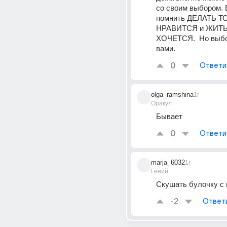
со своим выбором. 
помнить ДЕЛАТЬ ТО
НРАВИТСЯ и ЖИТЬ 
ХОЧЕТСЯ.  Но выбор
вами.
0
Ответи
olga_ramshina
1г
Оракул
Бывает
0
Ответи
marja_6032
1г
Гений
Скушать булочку с 
-2
Ответ