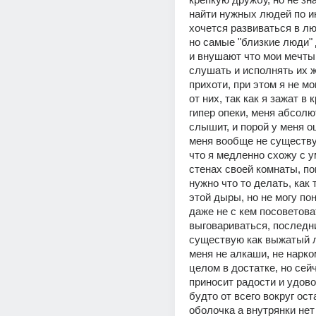
найти нужных людей по ин
хочется развиваться в лю
но самые "близкие люди" 
и внушают что мои мечты 
слушать и исполнять их ж
прихоти, при этом я не мо
от них, так как я зажат в 
гипер опеки, меня абсолют
слышит, и порой у меня о
меня вообще не существу
что я медленно схожу с ум
стенах своей комнаты, по
нужно что то делать, как 
этой дыры, но не могу поня
даже не с кем посоветоват
выговариваться, последни
существую как выжатый л
меня не алкаши, не нарко
целом в достатке, но сейч
приносит радости и удовол
будто от всего вокруг ост
оболочка а внутрянки нет н