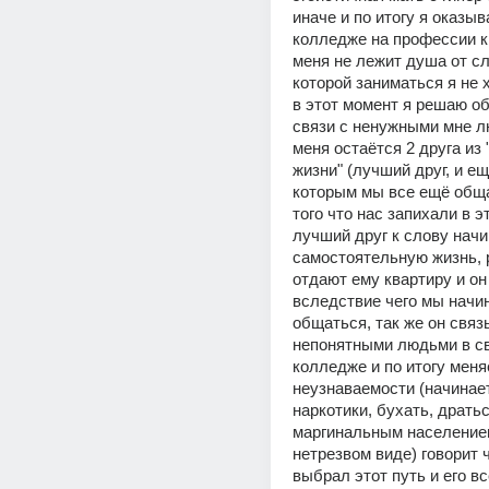
иначе и по итогу я оказыв
колледже на профессии к 
меня не лежит душа от сл
которой заниматься я не х
в этот момент я решаю об
связи с ненужными мне лю
меня остаётся 2 друга из 
жизни" (лучший друг, и ещ
которым мы все ещё обща
того что нас запихали в э
лучший друг к слову начи
самостоятельную жизнь, 
отдают ему квартиру и он 
вследствие чего мы начин
общаться, так же он связ
непонятными людьми в св
колледже и по итогу меняе
неузнаваемости (начинает
наркотики, бухать, дратьс
маргинальным населением
нетрезвом виде) говорит ч
выбрал этот путь и его вс