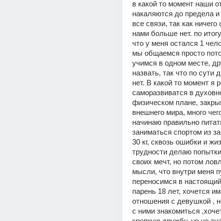
в какой то момент наши о
накаляются до предела и я
все связи, так как ничего
нами больше нет. по итогу
что у меня остался 1 чело
мы общаемся просто пото
учимся в одном месте, др
назвать, так что по сути д
нет. В какой то момент я 
саморазвиватся в духовно
физическом плане, закрыв
внешнего мира, много чего
начинаю правильно питать
заниматься спортом из за 
30 кг, сквозь ошибки и жи
трудности делаю попытки
своих мечт, но потом ловл
мысли, что внутри меня пу
переносимся в настоящий 
парень 18 лет, хочется им
отношения с девушкой , но
с ними знакомиться ,хоче
крепкую дружбу, но не знаю