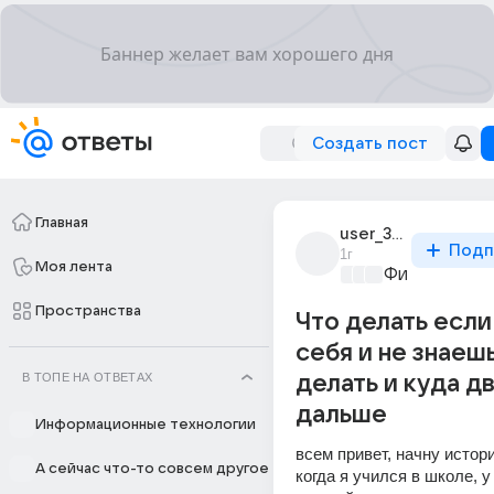
Создать пост
Главная
user_320083433
Подп
1г
Моя лента
Философски
Пространства
Что делать если
себя и не знаеш
В ТОПЕ НА ОТВЕТАХ
делать и куда д
дальше
Информационные технологии
всем привет, начну истори
А сейчас что-то совсем другое
когда я учился в школе, у