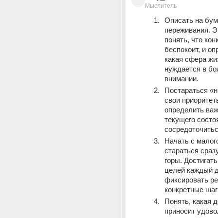
Мыслитель
Описать на бума
переживания. Э
понять, что конк
беспокоит, и оп
какая сфера жиз
нуждается в бо
внимании.
Постараться «н
свои приоритет
определить важ
текущего состоя
сосредоточитьс
Начать с малого,
стараться сразу
горы. Достигать
целей каждый д
фиксировать рез
конкретные шаг
Понять, какая д
приносит удовол