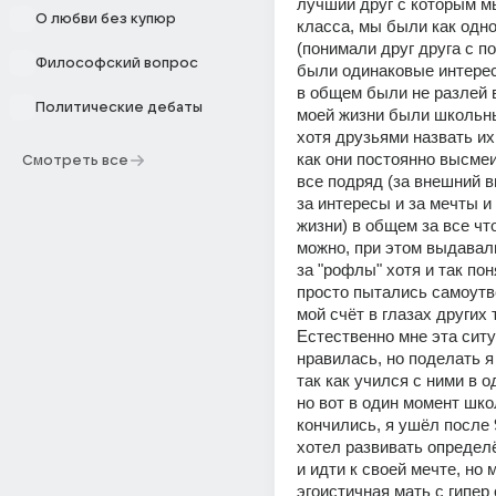
лучший друг с которым мы
О любви без купюр
класса, мы были как одно
(понимали друг друга с по
Философский вопрос
были одинаковые интересы
в общем были не разлей во
Политические дебаты
моей жизни были школьны
хотя друзьями назвать их 
как они постоянно высмеи
Смотреть все
все подряд (за внешний ви
за интересы и за мечты и 
жизни) в общем за все что
можно, при этом выдавали
за "рофлы" хотя и так пон
просто пытались самоутве
мой счёт в глазах других т
Естественно мне эта ситу
нравилась, но поделать я н
так как учился с ними в о
но вот в один момент шко
кончились, я ушёл после 9
хотел развивать определ
и идти к своей мечте, но м
эгоистичная мать с гипер 