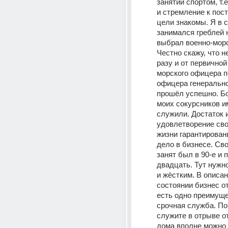
занятии спортом, т.е
и стремление к пост
цели знакомы. Я в с
занимался греблей н
выбрал военно-морс
Честно скажу, что н
разу и от первичной
морского офицера п
офицера генеральног
прошёл успешно. Б
моих сокурсников им
служили. Достаток и
удовлетворение сво
жизни гарантированы
дело в бизнесе. Св
занят был в 90-е и 
двадцать. Тут нужно
и жёстким. В описан
состоянии бизнес от
есть одно преимущес
срочная служба. По
служите в отрыве от
дома вполне можно 