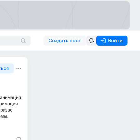
Создать пост
Войти
ться
 анимация 
анимация 
разве 
емы.