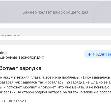
kin
1г
Подписа
ционные технологии
+2
аботает зарядка
 аккум и нижняя плата, а все из-за проблемы: (1)показывалась
 батарея как садилась так и осталась; (2) зарядка не шла но ее 
 и потухнет, моргнет и потухнет. Что мне менять, я не понимаю, 
к вести? На старой родной батарее были точно такие же пробл
ция
#батарея