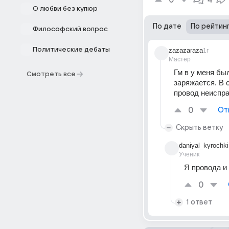
0
4
О любви без купюр
По дате
По рейтин
Философский вопрос
Политические дебаты
zazazaraza
1г
Мастер
Гм в у меня был
Смотреть все
заряжается. В 
провод неиспра
0
От
Скрыть ветку
daniyal_kyrochki
Ученик
Я провода и 
0
1 ответ