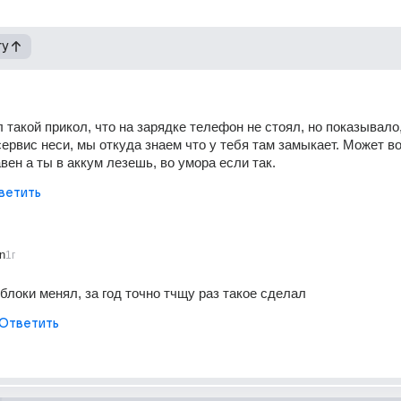
гу
 такой прикол, что на зарядке телефон не стоял, но показывало,
сервис неси, мы откуда знаем что у тебя там замыкает. Может в
вен а ты в аккум лезешь, во умора если так.
ветить
n
1г
блоки менял, за год точно тчщу раз такое сделал
Ответить