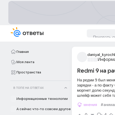
Главная
daniyal_kyroch
Информа
Моя лента
Redmi 9 на р
Пространства
На редми 9 был менян
зарядки - а по факту
В ТОПЕ НА ОТВЕТАХ
моргнет долю секунды
шлейф может себя та
Информационные технологии
мнения
#анима
А сейчас что-то совсем другое