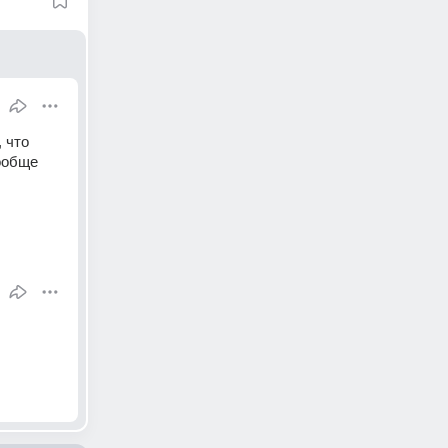
 что 
ообще 