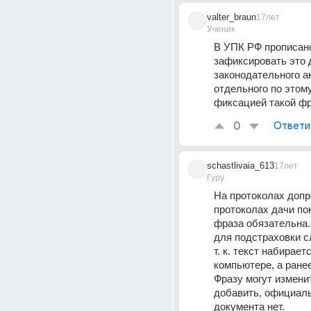
valter_braun
17лет
Ученик
В УПК РФ прописано
зафиксировать это д
законодательного ак
отдельного по этому
фиксацией такой ф
0
Ответи
schastlivaia_613
17лет
Гуру
На протоколах допро
протоколах дачи пок
фраза обязательна.
для подстраховки с
т. к. текст набираетс
компьютере, а ранее
Фразу могут изменить
добавить, официаль
документа нет.