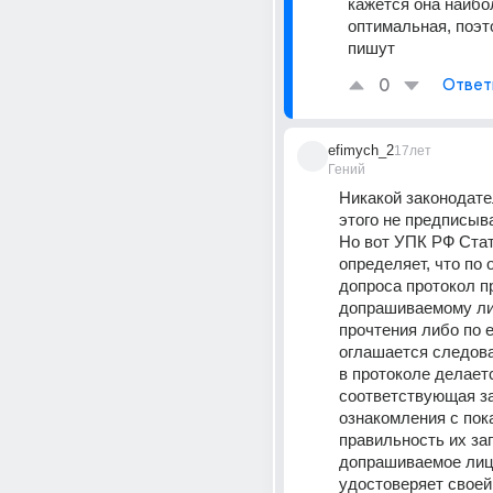
кажется она наибол
оптимальная, поэто
пишут
0
Ответ
efimych_2
17лет
Гений
Никакой законодате
этого не предписыв
Но вот УПК РФ Стат
определяет, что по 
допроса протокол п
допрашиваемому ли
прочтения либо по е
оглашается следова
в протоколе делаетс
соответствующая за
ознакомления с пока
правильность их зап
допрашиваемое лиц
удостоверяет своей