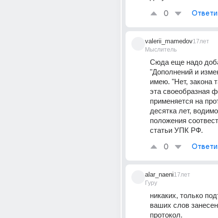
0
Ответи
valerii_mamedov
17лет
Мыслитель
Сюда еще надо доба
"Дополнений и измен
имею. "Нет, закона т
эта своеобразная ф
применяется на про
десятка лет, водимо
положения соотвес
статьи УПК РФ.
0
Ответи
alar_naeni
17лет
Гуру
никаких, только под
ваших слов занесен
протокол.