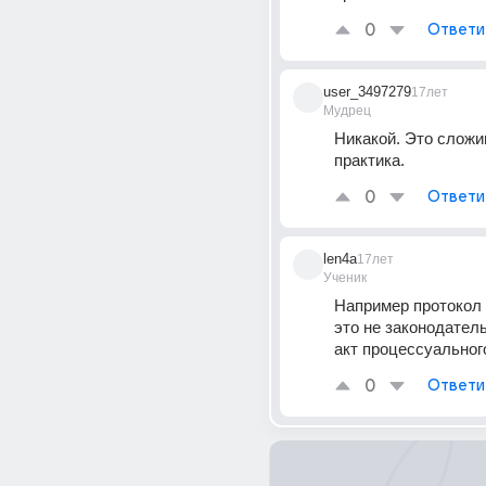
0
Ответи
user_3497279
17лет
Мудрец
Никакой. Это сложи
практика.
0
Ответи
len4a
17лет
Ученик
Например протокол д
это не законодательн
акт процессуальног
0
Ответи