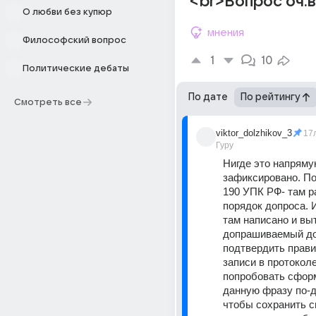
<br>Вопрос оч.
О любви без купюр
мнения
Философский вопрос
1
10
Политические дебаты
По дате
По рейтингу
Смотреть все
viktor_dolzhikov_3
17
Гуру
Нигде это напрямую
зафиксировано. Поч
190 УПК РФ- там р
порядок допроса. Из
там написано и выт
допрашиваемый до
подтвердить прави
записи в протоколе
попробовать сфор
данную фразу по-др
чтобы сохранить с