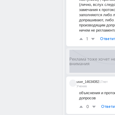
(лично, вслух следо
замечания к протоко
заполняются либо л
допрашивают, либо 
производящим допрос
ничем не регламент
1
Ответи
user_14634082
17лет
Ученик
объяснения и прото
допросов
0
Ответи