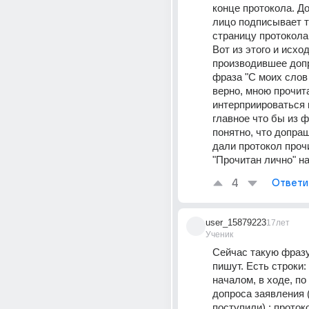
конце протокола. Д
лицо подписывает т
страницу протокола
Вот из этого и исход
производившее допр
фраза "С моих слов 
верно, мною прочита
интерприироваться к
главное что бы из 
понятно, что допра
дали протокол прочи
"Прочитан лично" н
4
Ответи
user_15879223
17лет
Ученик
Сейчас такую фразу
пишут. Есть строки: 
началом, в ходе, по
допроса заявления (
поступили) ; проток