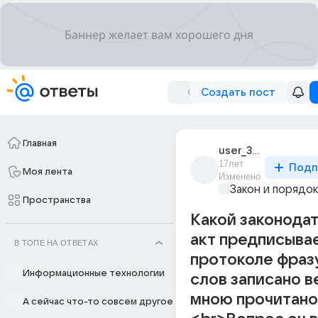
Создать пост
Главная
user_344365
17лет
Подп
Моя лента
Изменено
Закон и порядо
Пространства
Какой законода
акт предписывае
В ТОПЕ НА ОТВЕТАХ
протоколе фразу
Информационные технологии
слов записано в
мною прочитано
А сейчас что-то совсем другое