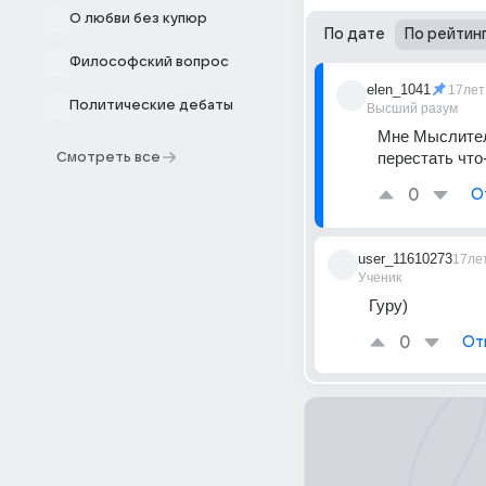
О любви без купюр
По дате
По рейтин
Философский вопрос
elen_1041
17лет
Политические дебаты
Высший разум
Мне Мыслитель
перестать что
Смотреть все
0
О
user_11610273
17ле
Ученик
Гуру)
0
От