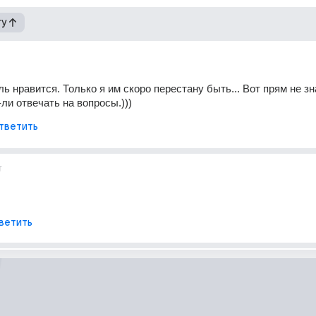
гу
 нравится. Только я им скоро перестану быть... Вот прям не зна
-ли отвечать на вопросы.)))
тветить
т
ветить