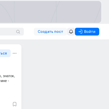
Создать пост
Войти
ться
 знаток, 
мне - 