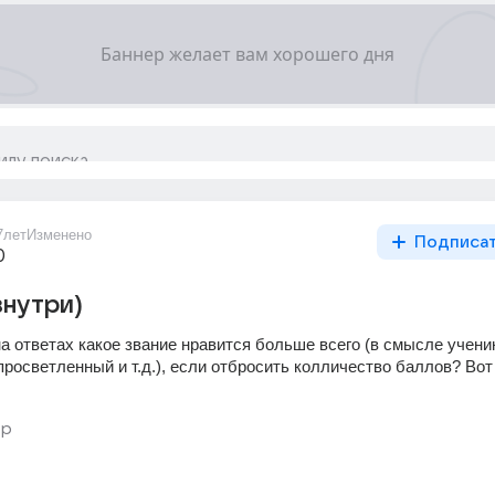
7лет
Изменено
Подписа
0
внутри)
а ответах какое звание нравится больше всего (в смысле ученик,
 просветленный и т.д.), если отбросить колличество баллов? Вот 
ер