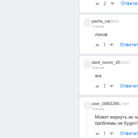
2
Ответи
pasha_vac
9лет
Ученик
лохов
1
Ответи
danil_riumin_18
10лет
Ученик
ага
1
Ответи
user_16801284
17лет
Ученик
Может вернуть их на
проблемы не будет!!
1
Ответи