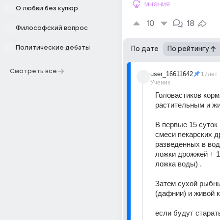
мнения
О любви без купюр
10
18
Философский вопрос
Политические дебаты
По дате
По рейтингу
Смотреть все
user_16611642
17лет
Ученик
Головастиков кормя
В первые 15 суток 
смеси пекарских д
разведенных в воде
ложки дрожжей + 1
ложка воды) .
Затем сухой рыбны
(дафнии) и живой к
если будут старать