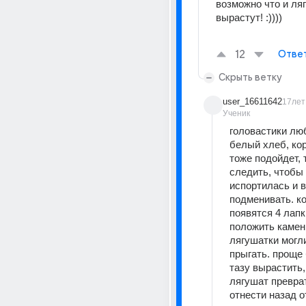
возможно что и ляг
вырастут! :))))
12
Отве
Скрыть ветку
user_16611642
17лет
Ученик
головастики люб
белый хлеб, кор
тоже подойдет, 
следить, чтобы 
испортилась и в
подменивать. ког
появятся 4 лапк
положить камень
лягушатки могли
прыгать. проще 
тазу вырастить, 
лягушат преврат
отнести назад о