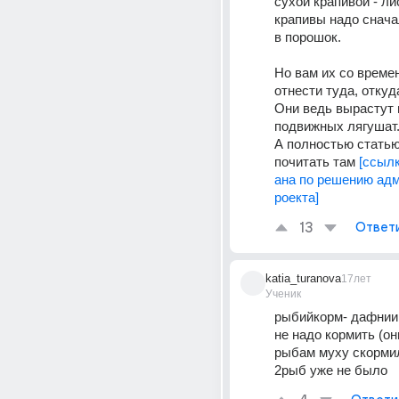
сухой крапивой - ли
крапивы надо снача
в порошок. 
Но вам их со време
отнести туда, откуда
Они ведь вырастут в
подвижных лягушат
А полностью статью
почитать там 
[ссыл
ана по решению ад
роекта]
13
Ответ
katia_turanova
17лет
Ученик
рыбийкорм- дафнии.
не надо кормить (они
рыбам муху скормил
2рыб уже не было