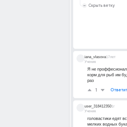
Скрыть ветку
iana_vlasova
17лет
Ученик
Я не проффесионал,
корм для рыб им бу
раз
1
Ответи
user_318412350
1г
Ученик
головастики едят вс
мелких водных бука