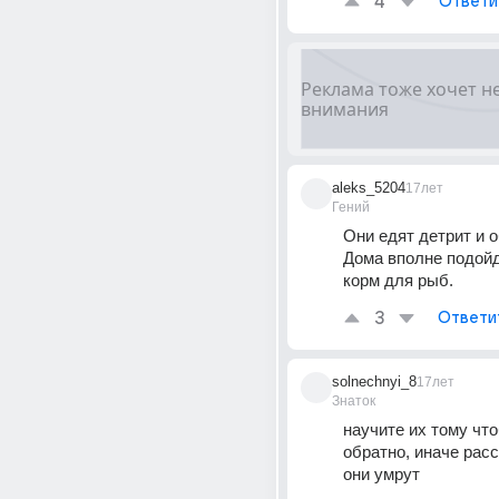
4
Ответи
aleks_5204
17лет
Гений
Они едят детрит и о
Дома вполне подойд
корм для рыб.
3
Ответи
solnechnyi_8
17лет
Знаток
научите их тому что
обратно, иначе расс
они умрут