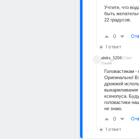
Учтите, что вод
быть желательн
22 градусов. 
0
Отв
1 ответ
aleks_5204
17лет
Гений
Головастикам - м
Оригинально! Вз
дрожжей исполь
выкармливания 
ксенопуса. Буду
головастики наш
не знаю.
0
Отв
1 ответ