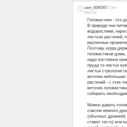
user_9290357
17лет
Мастер
Головастики - это де
В природе они питаю
водорослями, нарос
листьях растений, 
различные органичес
Поэтому, когда держ
головастиков дома, 
надо постоянно прин
пруда то листья кув
листья стрелолиста,
веточки небольших 
растений - с этих ли
веточек головастики
собирать необходим
Можно давать голов
совсем немного дро
(обычных дрожжей, 
ставят тесто) или ко