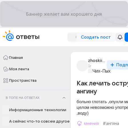
Создать пост
Главная
zhoskii_krutoi_1
Подп
1г
Моя лента
Чих-Пых
Пространства
Как лечить ост
ангину
В ТОПЕ НА ОТВЕТАХ
больно глотать ,опухли м
целом невозможно употре
Информационные технологии
,воду)
А сейчас что-то совсем другое
мнения
#ангина