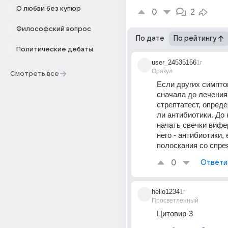
О любви без купюр
0
2
Философский вопрос
По дате
По рейтингу
Политические дебаты
user_24535156
1г
Оракул
Смотреть все
Если других симптом
сначала до лечения
стрептатест, опреде
ли антибиотики. До 
начать свечки вифер
него - антибиотики, 
полоскания со спре
0
Ответи
hello1234
1г
Просветленный
Цитовир-3