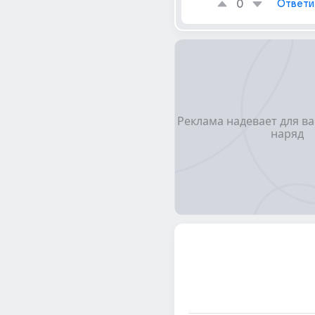
0
Ответи