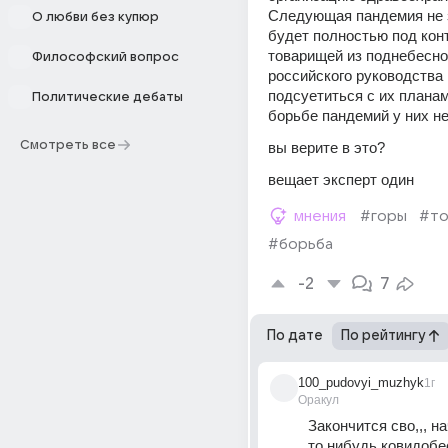
Следующая пандемия не з
О любви без купюр
будет полностью под кон
товарищей из поднебесной
Философский вопрос
российского руководства 
подсуетиться с их планами
Политические дебаты
борьбе пандемий у них н
Смотреть все
вы верите в это? 
вещает эксперт один
мнения
#горы
#то
#борьба
-2
7
По дате
По рейтингу
100_pudovyi_muzhyk
1г
Оракул
Закончится сво,,, н
то нибудь ковидобес