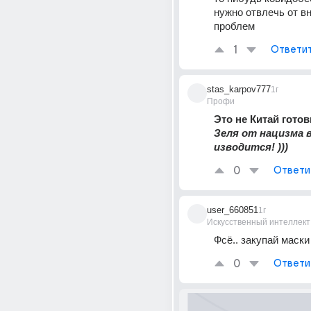
нужно отвлечь от вн
проблем
1
Ответи
stas_karpov777
1г
Профи
Это не Китай готов
Зеля от нацизма в
изводится! ))) 
0
Ответи
user_660851
1г
Искусственный интеллект
Фсё.. закупай маски 
0
Ответи