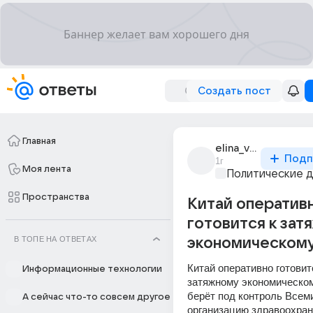
Создать пост
Главная
elina_voronina_29
Подп
1г
Моя лента
Политические 
Пространства
Китай оператив
готовится к зат
В ТОПЕ НА ОТВЕТАХ
экономическому
Китай оперативно готовитс
Информационные технологии
затяжному экономическому
берёт под контроль Всем
А сейчас что-то совсем другое
организацию здравоохране