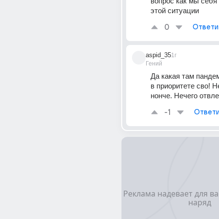
вопрос как мы себя 
этой ситуации
0
Ответи
aspid_35
1г
Гений
Да какая там пандем
в приоритете сво! Н
нонче. Нечего отвле
-1
Ответи