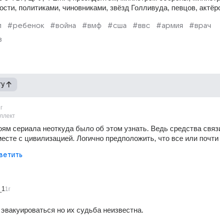
сти, политиками, чиновниками, звёзд Голливуда, певцов, актёро
л
#ребенок
#война
#вмф
#сша
#ввс
#армия
#врач
з
гу
г
ллект
оям сериала неоткуда было об этом узнать. Ведь средства связи
есте с цивилизацией. Логично предположить, что все или почти
ветить
_1
1г
 эвакуироваться но их судьба неизвестна. 