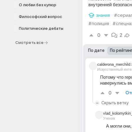
внутренней безопасно
О любви без купюр
знания
#сериа
Философский вопрос
#полиция
#спецна
Политические дебаты
0
2
Смотреть все
По дате
По рейтин
calderona_merchild
1
Искусственный инте
Потому что гер
навернулись вм
0
От
Скрыть ветку
vlad_kolomytkin
Ученик
А могли они,