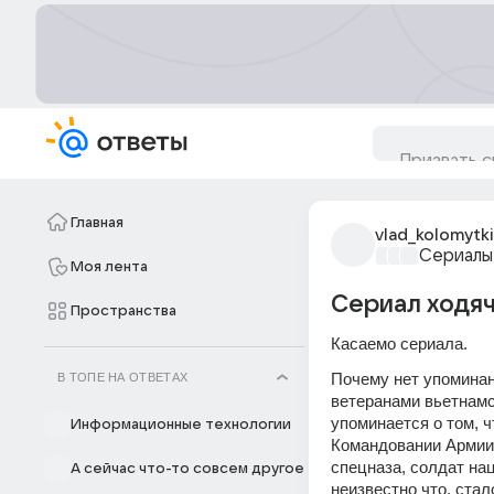
Главная
vlad_kolomytki
Сериалы
Моя лента
Сериал ходя
Пространства
Касаемо сериала. 
Почему нет упоминани
В ТОПЕ НА ОТВЕТАХ
ветеранами вьетнамс
упоминается о том, 
Информационные технологии
Командовании Армии 
спецназа, солдат нац
А сейчас что-то совсем другое
неизвестно что, ста