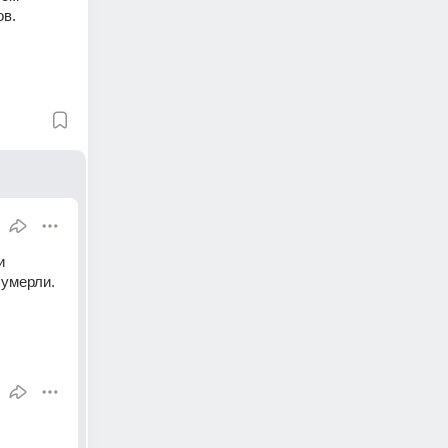
в. 
 
 умерли.