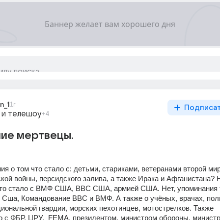
n_1
1г
Подписа
 и телешоу
+4
чие мертвецы.
я о том что стало с: детьми, стариками, ветеранами второй мир
кой войны, персидского залива, а также Ирака и Афганистана? Н
что стало с ВМФ США, ВВС США, армией США. Нет, упоминания т
Сша, Командование ВВС и ВМФ. А также о учёных, врачах, поли
иональной гвардии, морских пехотинцев, мотострелков. Также 
ло с ФБР, ЦРУ,  FEMA, президентом, министром обороны, министр