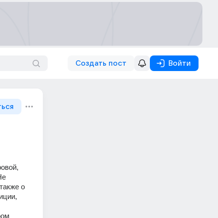
Создать пост
Войти
ться
овой, 
е 
акже о 
ции, 
ом 