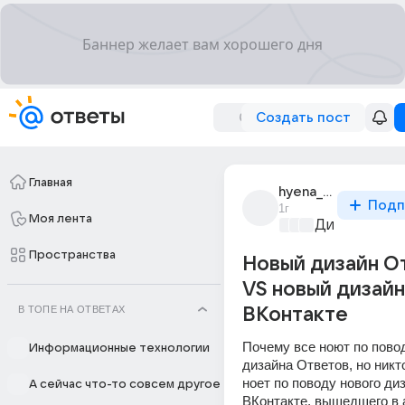
Создать пост
Главная
hyena_at_heart
Подп
1г
Моя лента
Дизайн, рис
Пространства
Новый дизайн О
VS новый дизайн
В ТОПЕ НА ОТВЕТАХ
ВКонтакте
Почему все ноют по повод
Информационные технологии
дизайна Ответов, но никт
ноет по поводу нового диз
А сейчас что-то совсем другое
ВКонтакте, вышедшего в а