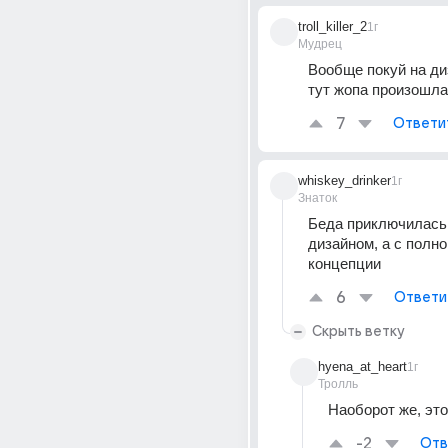
troll_killer_2
1г
Мудрец
Вообще покуй на диз
тут жопа произошла
7
Ответи
whiskey_drinker
1г
Знаток
Беда приключилась 
дизайном, а с полно
концепции
6
Ответи
Скрыть ветку
hyena_at_heart
1г
Тролль
Наоборот же, это
-2
Отв