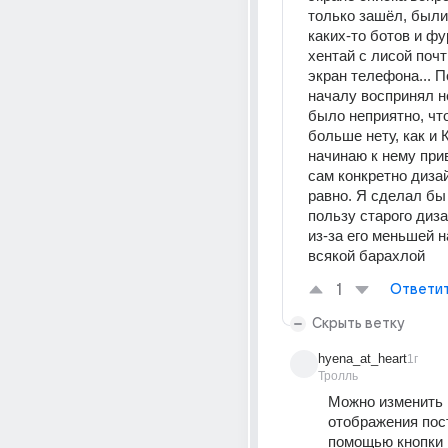
только зашёл, были
каких-то ботов и фу
хентай с лисой почти
экран телефона... П
началу воспринял не
было неприятно, что
больше нету, как и К
начинаю к нему прив
сам конкретно дизай
равно. Я сделал бы 
пользу старого диза
из-за его меньшей н
всякой барахлой
1
Ответи
Скрыть ветку
hyena_at_heart
1г
Тролль
Можно изменить 
отображения пост
помощью кнопки 