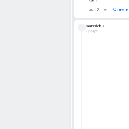
2
Ответи
marssick
1г
Оракул