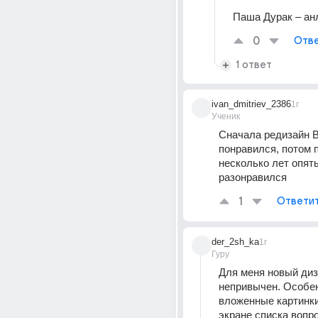
Паша Дурак – ан
0
Отве
1 ответ
ivan_dmitriev_2386
1г
Ученик
Сначала редизайн В
понравился, потом п
несколько лет опять
разонравился
1
Ответи
der_2sh_ka
1г
Гуру
Для меня новый диз
непривычен. Особен
вложенные картинки 
экране списка вопрос