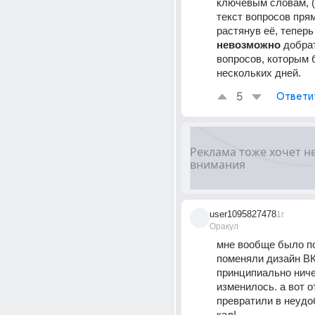
ключевым словам, (
текст вопросов прямо
невозможно
 добрат
вопросов, которым 
нескольких дней.
5
Ответи
user1095827478
1г
Оракул
мне вообще было по
поменяли дизайн ВК.
принципиально ничег
изменилось. а вот о
превратили в неудо
кал!