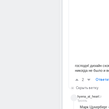
господя! дизайн ско
никогда не было и во
2
Ответи
Скрыть ветку
hyena_at_heart
1г
Тролль
Марк Цукерберг 