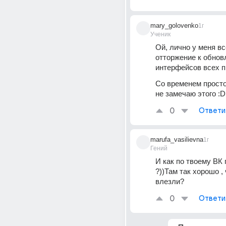
mary_golovenko
1г
Ученик
Ой, лично у меня все
отторжение к обнов
интерфейсов всех п
Со временем просто
не замечаю этого :D
0
Ответи
marufa_vasilievna
1г
Гений
И как по твоему ВК 
?))Там так хорошо , 
влезли?
0
Ответи