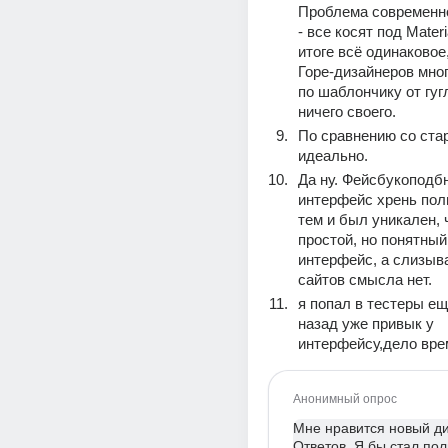
Проблема современно
- все косят под Materia
итоге всё одинаковое,
Горе-дизайнеров мног
по шаблончику от гугл
ничего своего.
По сравнению со стар
идеально.
Да ну. Фейсбукоподбн
интерфейс хрень пол
тем и был уникален, ч
простой, но понятный
интерфейс, а слизыва
сайтов смысла нет.
я попал в тестеры ещ
назад уже привык у 
интерфейсу,дело врем
Анонимный опрос
Мне нравится новый д
Ответов. Я бы стал пол