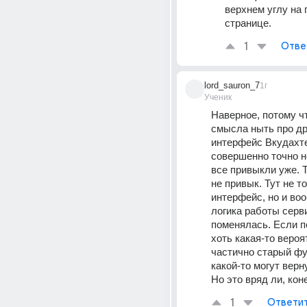
верхнем углу на 
странице.
1
Отве
lord_sauron_7
1г
Ученик
Наверное, потому чт
смысла ныть про др
интерфейс Вкудахте.
совершенно точно не
все привыкли уже. Т
не привык. Тут не то
интерфейс, но и воо
логика работы серви
поменялась. Если по
хоть какая-то вероят
частично старый фу
какой-то могут верну
Но это вряд ли, коне
1
Ответи