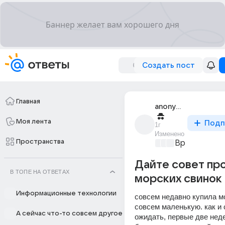
Создать пост
Главная
anonymous
Моя лента
Подп
1г
Изменено
Пространства
Время музык
Дайте совет пр
В ТОПЕ НА ОТВЕТАХ
морских свинок
Информационные технологии
совсем недавно купила мо
совсем маленькую. как и 
А сейчас что-то совсем другое
ожидать, первые две неде