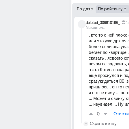
По дате
По рейтингу
deleted_306910196_
1г
Мыслитель
, кто то с ней плохо
или это уже дркгая с
более если она увас
бегает по квартире ..
сказать , ясвоего ко
ночам не задавить, а
а эта Котина тока ра
еще проснулся и под
сразукидаться 🤦‍♂️ ,
пришлось . он то не
я его не вижу ... он 
... Может и свинку кт
... неувидел ... Ну и
0
Ответи
Скрыть ветку