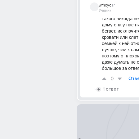
wrhxyc
1г
Ученик
такого никогда не
дому она у нас ни
бегает, исключит
кровати или клет
семьей к ней отн
лучше, чем к сам
поэтому о плохо
даже думать не с
большое за ответ
0
Отве
1 ответ