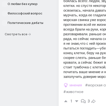
боялась всего: людей, зву
О любви без купюр
клетки. но спустя некотор
освоилась, начала даватьс
Философский вопрос
мурчать, когда ее гладили
морская свинка уже взросл
Политические дебаты
протяжении всей ее жизни
всегда брали на руки, корм
разговаривали. раньше он
Смотреть все
рада, но сейчас начала си
я не знаю,что с ней произ
пытаться погладить—убега
конец клетки, беру на ру
скорее слезть. раньше бег
кровати, а сейчас бежит в 
стоит тумбочка с клеткой.
почитать ваше мнение и н
заполучить доверие морск
мнения
#морская с
#животное
1
3