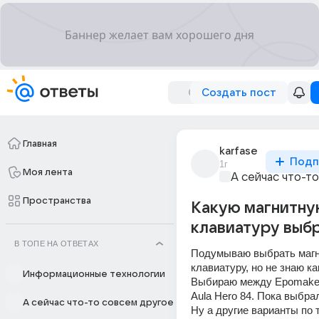
Создать пост
Главная
karfase
Подп
1г
Моя лента
А сейчас что-т
Пространства
Какую магнитн
клавиатуру выбр
В ТОПЕ НА ОТВЕТАХ
Подумываю выбрать магн
клавиатуру, но не знаю ка
Информационные технологии
Выбираю между Epomaker
Aula Hero 84. Пока выбрал
А сейчас что-то совсем другое
Ну а другие варианты по 