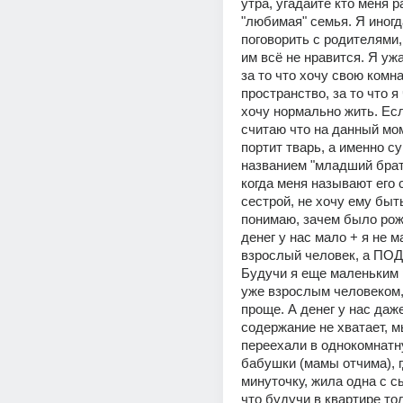
утра, угадайте кто меня р
"любимая" семья. Я иногд
поговорить с родителями, 
им всё не нравится. Я уж
за то что хочу свою комнат
пространство, за то что я 
хочу нормально жить. Если
считаю что на данный мом
портит тварь, а именно су
названием "младший брат
когда меня называют его 
сестрой, не хочу ему быть
понимаю, зачем было рож
денег у нас мало + я не м
взрослый человек, а ПО
Будучи я еще маленьким 
уже взрослым человеком,
проще. А денег у нас даже
содержание не хватает, м
переехали в однокомнатн
бабушки (мамы отчима), гд
минуточку, жила одна с сы
что будучи в квартире тол