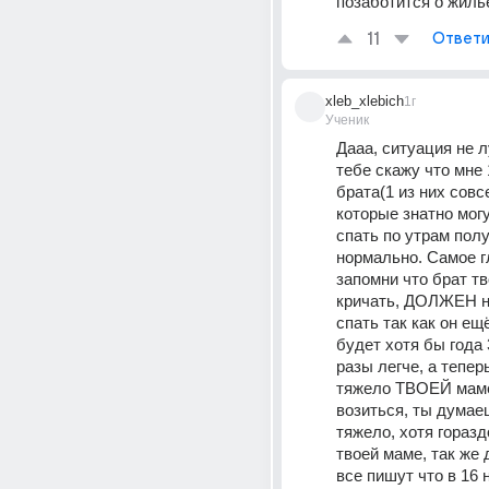
позаботится о жиль
11
Ответи
xleb_xlebich
1г
Ученик
Дааа, ситуация не л
тебе скажу что мне 1
брата(1 из них совс
которые знатно могу
спать по утрам полу
нормально. Самое г
запомни что брат 
кричать, ДОЛЖЕН не
спать так как он ещ
будет хотя бы года 3
разы легче, а тепер
тяжело ТВОЕЙ маме
возиться, ты думаеш
тяжело, хотя горазд
твоей маме, так же 
все пишут что в 16 н