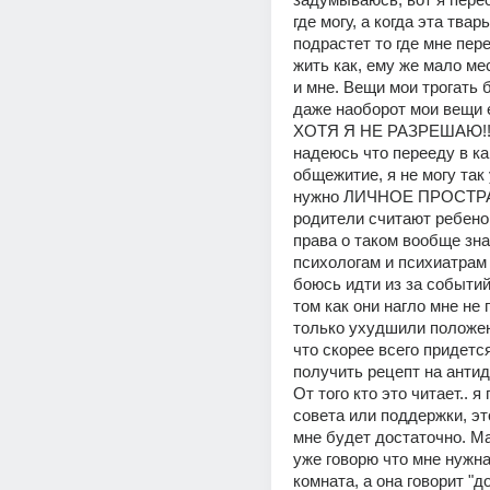
где могу, а когда эта твар
подрастет то где мне пер
жить как, ему же мало мес
и мне. Вещи мои трогать б
даже наоборот мои вещи е
ХОТЯ Я НЕ РАЗРЕШАЮ!! 
надеюсь что перееду в ка
общежитие, я не могу так 
нужно ЛИЧНОЕ ПРОСТРА
родители считают ребенок
права о таком вообще знат
психологам и психиатрам 
боюсь идти из за событий
том как они нагло мне не 
только ухудшили положен
что скорее всего придется
получить рецепт на антид
От того кто это читает.. я
совета или поддержки, эт
мне будет достаточно. Ма
уже говорю что мне нужна
комната, а она говорит "до