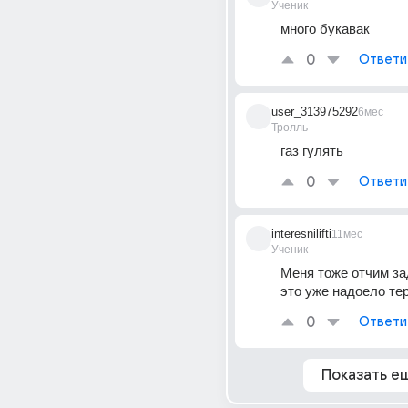
Ученик
много букавак
0
Ответи
user_313975292
6мес
Тролль
газ гулять
0
Ответи
interesnilifti
11мес
Ученик
Меня тоже отчим за
это уже надоело те
0
Ответи
Показать е