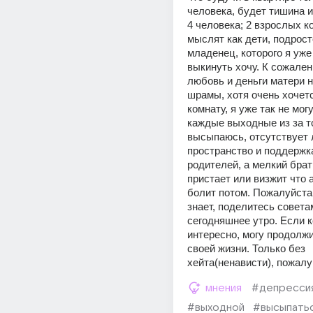
человека, будет тишина и п
4 человека; 2 взрослых к
мыслят как дети, подросто
младенец, которого я уже 
выкинуть хочу. К сожален
любовь и деньги матери н
шрамы, хотя очень хочетс
комнату, я уже так не мог
каждые выходные из за то
высыпаюсь, отсутствует 
пространство и поддержка
родителей, а мелкий брат 
пристает или визжит что а
болит потом. Пожалуйста, 
знает, поделитесь советам
сегодняшнее утро. Если к
интересно, могу продолжи
своей жизни. Только без 
хейта(ненависти), пожалу
мнения
#депресси
#выходной
#высыпать