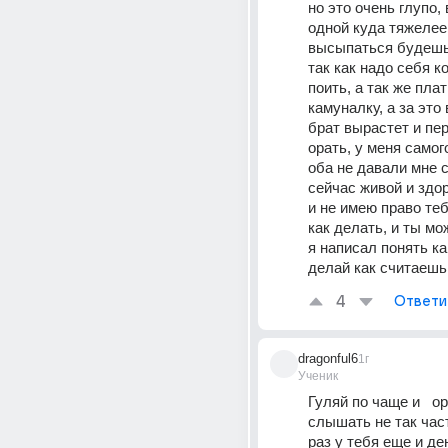
но это очень глупо, 
одной куда тяжелее 
высыпаться будешь 
так как надо себя ко
поить, а так же плат
камуналку, а за это 
брат вырастет и пер
орать, у меня самого
оба не давали мне сп
сейчас живой и здор
и не имею право теб
как делать, и ты мо
я написал понять как
делай как считаешь
4
Ответи
dragonful6
1г
Ученик
Гуляй по чаще и   ор
слышать не так час
раз у тебя еще и ден