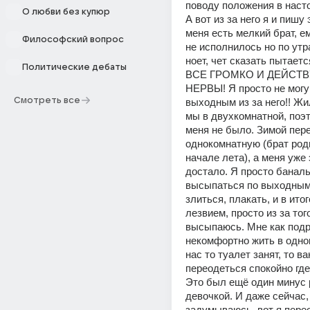
поводу положения в наст
О любви без купюр
А вот из за него я и пишу э
меня есть мелкий брат, ем
Философский вопрос
не исполнилось но по утра
ноет, чет сказать пытаетс
Политические дебаты
ВСЕ ГРОМКО И ДЕЙСТВУ
НЕРВЫ! Я просто не могу 
Смотреть все
выходным из за него!! Жил
мы в двухкомнатной, поэт
меня не было. Зимой пере
однокомнатную (брат роди
начале лета), а меня уже 
достало. Я просто баналь
высыпаться по выходным 
злиться, плакать, и в итог
лезвием, просто из за того
высыпаюсь. Мне как подр
некомфортно жить в однок
нас то туалет занят, то ва
переодеться спокойно где 
Это был ещё один минус 
девочкой. И даже сейчас, 
задумываюсь, вот я перео