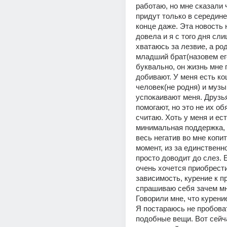
работаю, но мне сказали ч
придут только в середине 
конце даже. Эта новость 
довела и я с того дня сли
хватаюсь за лезвие, а род
младший брат(назовем его
буквально, он жизнь мне п
добивают. У меня есть ко
человек(не родня) и музык
успокаивают меня. Друзья
помогают, но это не их об
считаю. Хоть у меня и ест
минимальная поддержка, и
весь негатив во мне копит
момент, из за единственно
просто доводит до слез. Е
очень хочется приобрести
зависимость, курение к пр
спрашиваю себя зачем мне
Говорили мне, что курение
Я постараюсь не пробоват
подобные вещи. Вот сейча