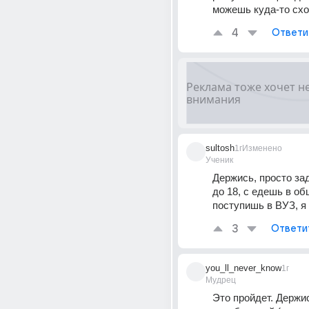
можешь куда-то схо
4
Ответи
sultosh
1г
Изменено
Ученик
Держись, просто за
до 18, с едешь в общ
поступишь в ВУЗ, я 
3
Ответи
you_ll_never_know
1г
Мудрец
Это пройдет. Держис