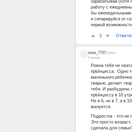
зарабатывай (хотя 
работу с ежедневны
бы еженедельными в
и сепарируйся от се
первой возможности
3
Ответи
stew_7707
11мес
Ученик
Рожна тебе не хватае
прЫнцесса.  Одно то
маленького ребенка
тварью, делает тва
тебя. И разбудили, б
прЫнцессу в 10 утра
Не в 6, не в 7, а в 1
жалуется.
Подросток - это не 
Это просто возраст. 
сделала для семьи?