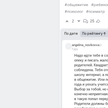
#общежитие
#ребено
#психолог
#психиатр
2
25
По дате
По рейтингу
angelina_novikovva
1г
Гуру
Надо идти тебе в с
опеку и писать жало
родителей. Квадрату
соблюдена. Тебя отп
школу интернат, а п
в общежитие. Или пе
года и уехать учится
Выбор за тобой, но 
конечно неприятная.
в такую попал передр
Родители должны б