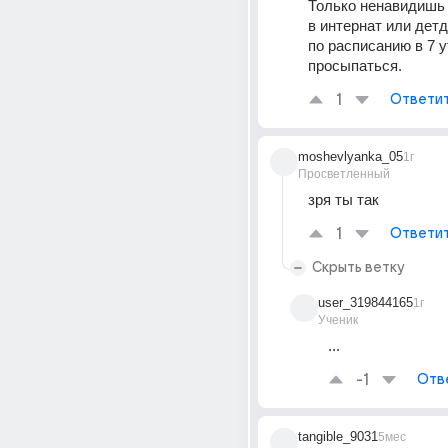
Только ненавидишь 
в интернат или детд
по расписанию в 7 у
просыпаться. 
1
Ответи
moshevlyanka_05
1г
Просветленный
зря ты так
1
Ответи
Скрыть ветку
user_319844165
1г
Ученик
...
-1
Отв
tangible_9031
5мес