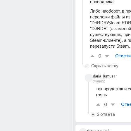
проводника.
Либо наоборот, в пр
переложи файлы из 
"D:\RDR\Steam RDR2
"D:\RDR" (с заменой 
существующих, при
Steam-клиенте), а п
перезапусти Steam.
0
Ответи
Скрыть ветку
daria_lumus
1г
Ученик
так вроде так и е
глянь
0
Отве
2 ответа
daria_lumus
1г