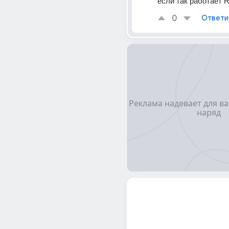
если так работает 
0
Ответи