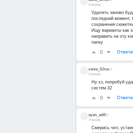
Ученик
Удалять заново буде
последний момент, т
сохранения сюжетки 
Ищу варианты как за
направить на эту ко
папку
0
Ответи
sania_62rus
1г
Ученик
Ну хз, попробуй уда
систем 32
0
Ответи
ayan_adill
1г
Ученик
Смерись чел, устано