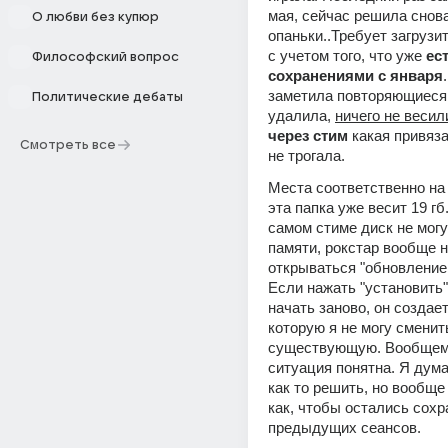
мая, сейчас решила снова 
О любви без купюр
опаньки..Требует загрузит
с учетом того, что уже 
ест
Философский вопрос
сохранениями с января
заметила повторяющиеся 
Политические дебаты
удалила, 
ничего не весил
через стим
 какая привяза
Смотреть все
не трогала. 
Места соответственно на д
эта папка уже весит 19 гб.
самом стиме диск не могу
памяти, рокстар вообще н
открываться "обновление 
Если нажать "установить",
начать заново, он создает
которую я не могу сменить
существующую. Вообщем,
ситуация понятна. Я дума
как то решить, но вообще
как, чтобы остались сохр
предыдущих сеансов.