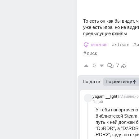
То есть он как бы видит, ч
уже есть игра, но не видит
предыдущие файлы
мнения
#steam
#и
#диск
0
7
По дате
По рейтингу
yagami__light
1г
Изменено
Гений
У тебя напортачено 
библиотекой Steam н
путь к ней должен б
"D:\RDR", а "D:\RDR
RDR2", судя по скр