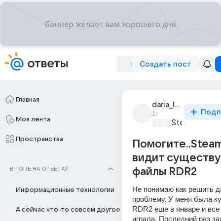
Создать пост
Главная
daria_lumus
Подп
1г
Моя лента
Steam
+2
Пространства
Помогите..Stea
видит существ
В ТОПЕ НА ОТВЕТАХ
файлы RDR2
Не понимаю как решить д
Информационные технологии
проблему. У меня была ку
RDR2 еще в январе и все 
А сейчас что-то совсем другое
играла. Последний раз за