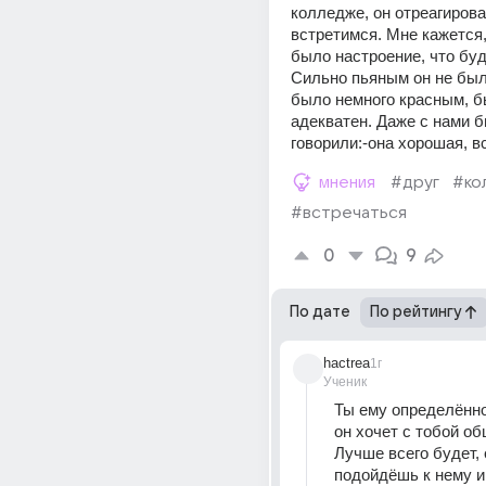
колледже, он отреагировал
встретимся. Мне кажется, 
было настроение, что буде
Сильно пьяным он не был,
было немного красным, б
адекватен. Даже с нами б
говорили:-она хорошая, в
мнения
#друг
#ко
#встречаться
0
9
По дате
По рейтингу
hactrea
1г
Ученик
Ты ему определённо 
он хочет с тобой об
Лучше всего будет, 
подойдёшь к нему и