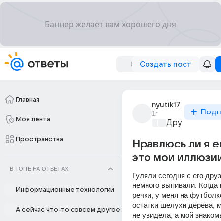
Создать пост
Главная
nyutik17
Подп
1г
Моя лента
Дружба на ве
Пространства
Нравлюсь ли я е
это мои иллюзи
В ТОПЕ НА ОТВЕТАХ
Гуляли сегодня с его друз
немного выпивали. Когда 
Информационные технологии
речки, у меня на футболк
остатки шелухи дерева, мн
А сейчас что-то совсем другое
не увидела, а мой знаком