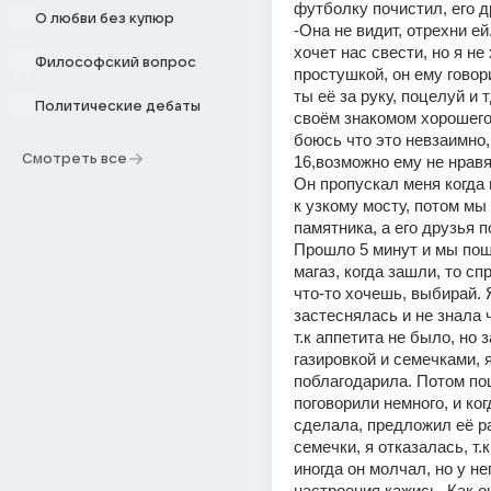
футболку почистил, его др
О любви без купюр
-Она не видит, отрехни ей.
хочет нас свести, но я не 
Философский вопрос
простушкой, он ему говори
ты еë за руку, поцелуй и т
Политические дебаты
своём знакомом хорошего 
боюсь что это невзаимно,
Смотреть все
16,возможно ему не нравя
Он пропускал меня когда
к узкому мосту, потом мы 
памятника, а его друзья п
Прошло 5 минут и мы пошл
магаз, когда зашли, то спр
что-то хочешь, выбирай. Я
застеснялась и не знала ч
т.к аппетита не было, но 
газировкой и семечками, я
поблагодарила. Потом пош
поговорили немного, и когд
сделала, предложил еë ра
семечки, я отказалась, т.
иногда он молчал, но у не
настроения кажись. Как о