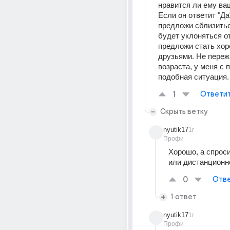
нравится ли ему ва
Если он ответит "Да"
предложи сблизитьс
будет уклоняться от 
предложи стать хор
друзьями. Не переж
возраста, у меня с 
подобная ситуация.
1
Ответи
Скрыть ветку
nyutik17
1г
Профи
Хорошо, а спроси
или дистанционн
0
Отве
1 ответ
nyutik17
1г
Профи