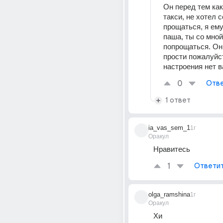
Он перед тем как 
такси, не хотел с
прощаться, я ему
паша, ты со мной
попрощаться. Он 
прости пожалуйст
настроения нет 
0
Отве
1 ответ
ia_vas_sem_1
1г
Оракул
Нравитесь
1
Ответи
olga_ramshina
1г
Оракул
Хи