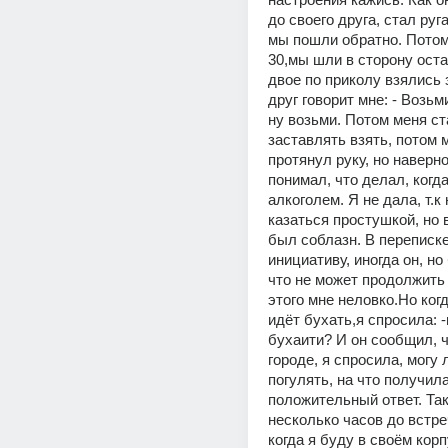
до своего друга, стал руга
мы пошли обратно. Потом 
30,мы шли в сторону остан
двое по приколу взялись за
друг говорит мне: - Возьми 
ну возьми. Потом меня ст
заставлять взять, потом 
протянул руку, но наверно
понимал, что делал, когда
алкоголем. Я не дала, т.к 
казаться простушкой, но в
был соблазн. В переписке
инициативу, иногда он, но 
что не может продолжить т
этого мне неловко.Но когд
идёт бухать,я спросила: -н
бухаити? И он сообщил, ч
городе, я спросила, могу л
погулять, на что получила
положительный ответ. Так
несколько часов до встре
когда я буду в своём корп