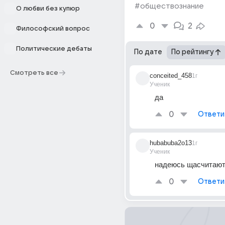
#обществознание
О любви без купюр
0
2
Философский вопрос
Политические дебаты
По дате
По рейтингу
Смотреть все
conceited_458
1г
Ученик
да
0
Ответи
hubabuba2o13
1г
Ученик
надеюсь щасчитаю
0
Ответи