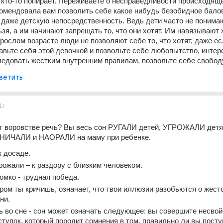
кто-то попирает. Переживаете о несправедливости происходящег
омендовала вам позволить себе какое нибудь безобидное балов
даже детскую непосредственность. Ведь дети часто не понимают
ьзя, а им начинают запрещать то, что они хотят. Им навязывают 
зрослом возрасте люди не позволяют себе то, что хотят, даже ес
вьте себя этой девочкой и позвольте себе любопытство, интере
ледовать жестким внутренним правилам, позвольте себе свобод
ветить
1г
ут воровстве речь? Вы весь сон РУГАЛИ детей, УГРОЖАЛИ детям
НИЧАЛИ и НАОРАЛИ на маму при ребенке.
к досаде.
рожали – к раздору с близким человеком.
омко - трудная победа.
ором ты кричишь, означает, что твои иллюзии разобьются о жесто
ни.
 во сне - сон может означать следующее: вы совершите несвой
ступок, который породит сомнения в том, правильно ли вы поступ