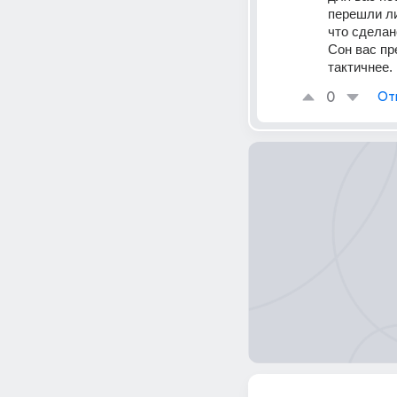
перешли ли
что сделан
Сон вас пр
тактичнее.
0
От