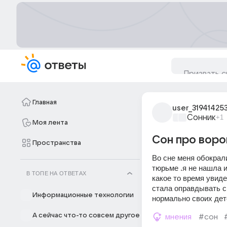
Главная
user_31941425
Сонник
+1
Моя лента
Сон про воро
Пространства
Во сне меня обокрали
тюрьме .я не нашла и
В ТОПЕ НА ОТВЕТАХ
какое то время увидел
стала оправдывать св
Информационные технологии
нормально своих дете
А сейчас что-то совсем другое
мнения
#сон