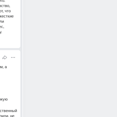
о. 
ство, 
, что 
жесткие 
ли 
с, 
у.
, а 
кую 
ственный 
или, не 