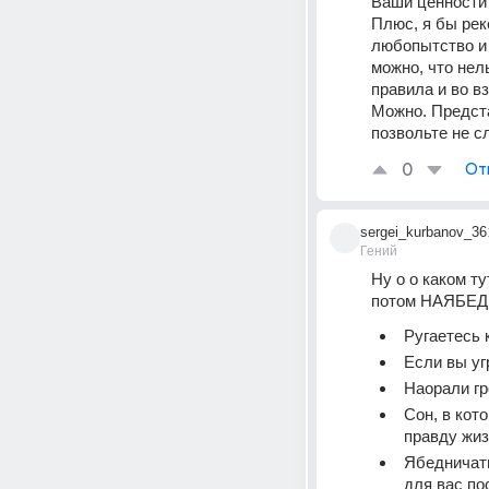
Ваши ценности 
Плюс, я бы рек
любопытство и 
можно, что нел
правила и во в
Можно. Предста
позвольте не с
0
От
sergei_kurbanov_36
Гений
Ну о о каком т
потом НАЯБЕД
Ругаетесь 
Если вы уг
Наорали гр
Сон, в кот
правду жиз
Ябедничать
для вас по