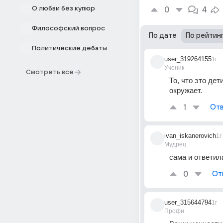
О любви без купюр
0
4
Философский вопрос
По дате
По рейтин
Политические дебаты
user_319264155
1г
Ученик
Смотреть все
То, что это дет
окружает.
1
Отв
ivan_iskanerovich
1г
Мудрец
сама и ответил
0
От
user_315644794
1г
Профи