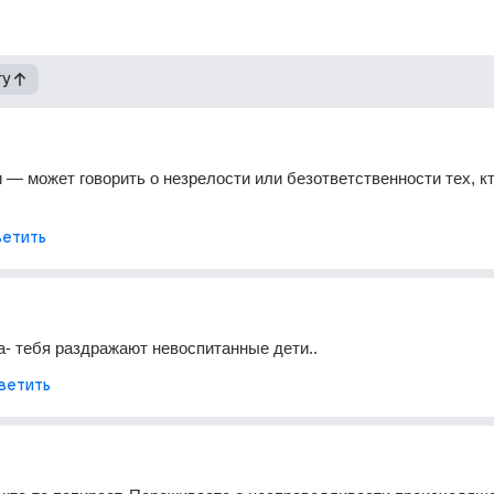
гу
и — может говорить о незрелости или безответственности тех, кт
етить
а- тебя раздражают невоспитанные дети..
ветить