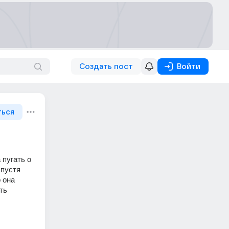
Создать пост
Войти
ться
пугать о 
пустя 
 она 
ь 