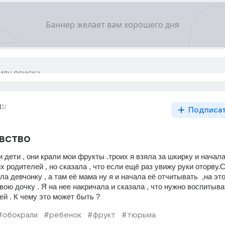
3
1г
Подписа
вство
 дети , они крали мои фрукты .троих я взяла за шкирку и начала 
х родителей , но сказала , что если ещё раз увижу руки оторву.С
а девчонку , а там её мама ну я и начала её отчитывать  ,на это
ою дочку . Я на нее накричала и сказала , что нужно воспитыват
й . К чему это может быть ? 
#обокрали
#ребенок
#фрукт
#тюрьма