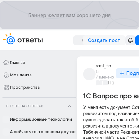
Создать пост
Главная
rosl_tolko
1г
Подп
Моя лента
Изменено
Пояснительн
Пространства
1С Вопрос про 
В ТОПЕ НА ОТВЕТАХ
У меня есть документ Сот
реквизитом под название
нужно сделать так чтоб б
Информационные технологии
реквизита в документе жи
Табличной части Реквизит
А сейчас что-то совсем другое
выводил ФИО, а не Сотру