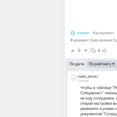
знания
#документ
#администрирование б
0
4
По дате
По рейтингу
vlada_pikula
1г
Ученик
Чтобы в таблице "Ре
Специалист" показы
не код сотрудника, с
открой настройки вы
реквизите и укажи св
документом "Сотрудн