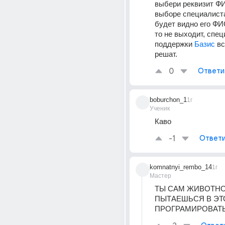
выбери реквизит ФИ
выборе специалиста
будет видно его ФИ
то не выходит, спец
поддержки 
Базис 
вс
решат.
0
Ответи
boburchon_1
1г
Ученик
Каво
-1
Ответи
komnatnyi_rembo_14
1г
Мастер
ТЫ САМ ЖИВОТНО
ПЫТАЕШЬСЯ В ЭТ
ПРОГРАМИРОВАТ