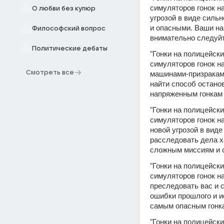
симуляторов гонок на
О любви без купюр
угрозой в виде силь
и опасными. Ваши нав
Философский вопрос
внимательно следуй
Политические дебаты
"Гонки на полицейски
симуляторов гонок на
Смотреть все
машинами-призраками
найти способ останов
напряженным гонкам
"Гонки на полицейски
симуляторов гонок на
новой угрозой в виде
расследовать дела ха
сложным миссиям и с
"Гонки на полицейски
симуляторов гонок н
преследовать вас и 
ошибки прошлого и и
самым опасным гонк
"Гонки на полицейски