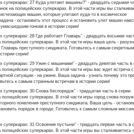
х суперкарах: 27 Куда улетают машины?" - двадцать седьмая ча
нок на полицейских суперкарах. В этой части игры вы сталкивае
е исчезающих машин, которые улетают куда-то в космическое 
адача - остановить этот процесс и остановить улет машин навсе
сумасшедшим гонкам в истории серии!
х суперкарах: 28 Где работает Главарь" - двадцать восьмая част
 полицейских суперкарах. В этой части игры ваша цель - разузна
 Главарь преступного синдиката. Готовьтесь к самым секретным 
стории серии!
х суперкарах: 29 Ужин с машинами" - двадцать девятая часть в 
 полицейских суперкарах. В этой части игры вас ждет встреча с 
тной ситуации - на ужине. Ваша задача - узнать почему это пр
овьтесь к самым странным встречам в истории серии!
х суперкарах: 30 Снова беспорядок" - тридцатая часть в серии 
 полицейских суперкарах. В этой части игры город снова погруже
торного появления преступного синдиката. Ваша цель - останови
тановить порядок в городе. Готовьтесь к самым сложным миссиям
х суперкарах: 31 Освоение пустыни" - тридцать первая часть в с
 полицейских суперкарах. В этой части игры вы сталкиваетесь с