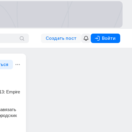
Создать пост
Войти
ться
авязать 
родских 