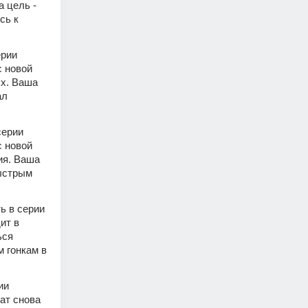
 цель - 
ь к 
рии 
 новой 
х. Ваша 
л 
ерии 
 новой 
я. Ваша 
ыстрым 
ь в серии 
т в 
ся 
 гонкам в 
и 
ат снова 