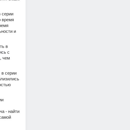
 серии 
 время 
емя 
ности и 
ь в 
сь с 
 чем 
!
в серии 
лизились 
остью 
и 
 - найти 
самой 