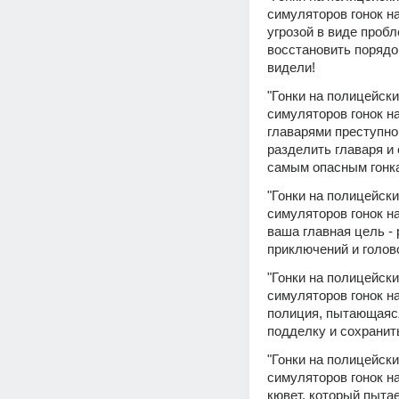
симуляторов гонок на
угрозой в виде пробл
восстановить порядок
видели!
"Гонки на полицейски
симуляторов гонок на
главарями преступног
разделить главаря и 
самым опасным гонка
"Гонки на полицейски
симуляторов гонок на
ваша главная цель - 
приключений и голов
"Гонки на полицейски
симуляторов гонок на
полиция, пытающаяся
подделку и сохранит
"Гонки на полицейски
симуляторов гонок на
кювет, который пыта