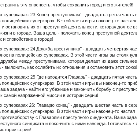
устранить эту опасность, чтобы сохранить город и его жителей!
х суперкарах: 23 Конец преступникам" - двадцать третья часть в
 полицейских суперкарах. В этой части игры наконец-то настало
 и остановить их от преступной деятельности, которая долгое вр
изни в городе. Ваша цель - положить конец преступной деятель
 и спокойствие в городе!
х суперкарах: 24 Дружба преступника" - двадцать четвертая част
нок на полицейских суперкарах. В этой части игры вы столкнули
е дружбы между преступниками, которая делает их даже сильнее,
- выяснить, как ослабить их отношения и остановить этот союз
х суперкарах: 25 Где находится Главарь" - двадцать пятая часть 
 полицейских суперкарах. В этой части игры вы наконец-то приб
ваша задача - найти его убежище и закончить борьбу с преступн
 к самой напряженной миссии в истории серии!
х суперкарах 26: Главарю конец" - двадцать шестая часть в сери
 полицейских суперкарах. В этой части игры наконец-то настал 
противоборству с Главарями преступного синдиката. Ваша задача
еступного синдиката и покончить с ними навсегда. Готовьтесь к 
истории серии!