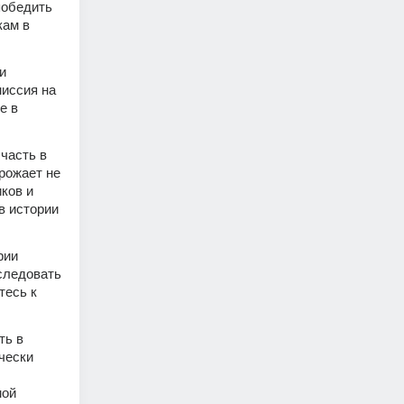
обедить 
ам в 
 
иссия на 
 в 
часть в 
рожает не 
ков и 
 истории 
ии 
следовать 
есь к 
ь в 
чески 
ой 