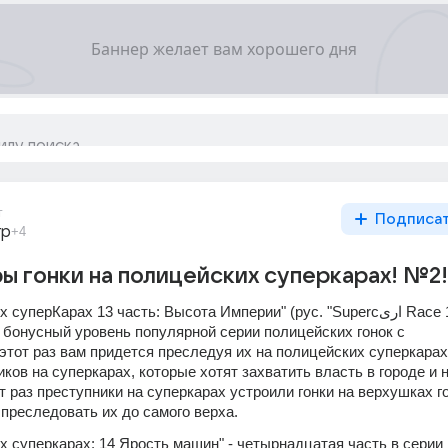
г
Подписа
гр
+4
ры гонки на полицейских суперкарах! №2!
ерКарах 13 часть: Высота Империи" (рус. "Supercاری Race 13: Empire 
й бонусный уровень популярной серии полицейских гонок с 
этот раз вам придется преследуя их на полицейских суперкарах 
ков на суперкарах, которые хотят захватить власть в городе и н
т раз преступники на суперкарах устроили гонки на верхушках го
 преследовать их до самого верха.
х суперкарах: 14 Ярость машин" - четырнадцатая часть в серии 