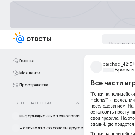
Главная
parched_4215
1
Время и
Моя лента
Все части иг
Пространства
"Гонки на полицейских суп
Heights") - последни
В ТОПЕ НА ОТВЕТАХ
преследованием. На 
остановить преступни
Информационные технологии
свои правила. На это
зданий, где придется
А сейчас что-то совсем другое
"Гонки на полицейски