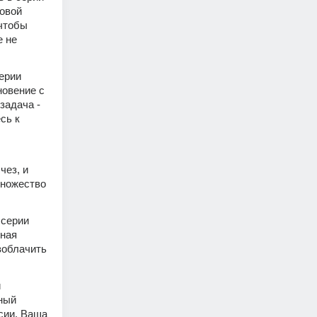
овой 
чтобы 
 не 
ерии 
овение с 
адача - 
ь к 
ез, и 
множество 
серии 
ная 
облачить 
 
ный 
ии. Ваша 