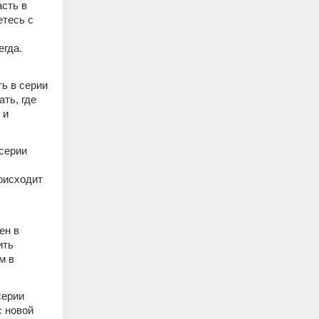
сть в 
тесь с 
гда. 
ь в серии 
ть, где 
и 
серии 
оисходит 
н в 
ть 
 в 
ерии 
 новой 