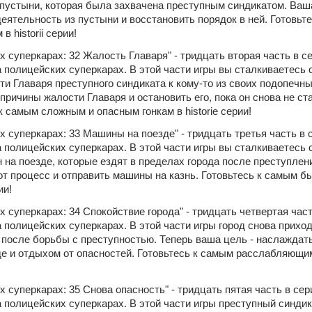
 пустыни, которая была захвачена преступным синдикатом. Ваша
еятельность из пустыни и восстановить порядок в ней. Готовьтес
 historii серии!
х суперкарах: 32 Жалость Главаря" - тридцать вторая часть в се
 полицейских суперкарах. В этой части игры вы сталкиваетесь с
ти Главаря преступного синдиката к кому-то из своих подопечны
причины жалости Главаря и остановить его, пока он снова не ста
к самым сложным и опасным гонкам в historie серии!
х суперкарах: 33 Машины на поезде" - тридцать третья часть в с
 полицейских суперкарах. В этой части игры вы сталкиваетесь с
 на поезде, которые ездят в пределах города после преступлени
от процесс и отправить машины на казнь. Готовьтесь к самым б
ии!
х суперкарах: 34 Спокойствие города" - тридцать четвертая част
 полицейских суперкарах. В этой части игры город снова приходи
 после борьбы с преступностью. Теперь ваша цель - наслаждать
де и отдыхом от опасностей. Готовьтесь к самым расслабляющим
х суперкарах: 35 Снова опасность" - тридцать пятая часть в сери
 полицейских суперкарах. В этой части игры преступный синдик