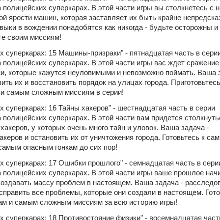
 полицейских суперкарах. В этой части игры вы столкнетесь с н
ной ярости машин, которая заставляет их быть крайне непредска
ыки в вождении понадобятся как никогда - будьте осторожны и 
те своим миссиям!
х суперкарах: 15 Машины-призраки" - пятнадцатая часть в серии
 полицейских суперкарах. В этой части игры вас ждет сражение 
, которые кажутся неуловимыми и невозможно поймать. Ваша за
ить их и восстановить порядок на улицах города. Приготовьтесь
 и самым сложным миссиям в серии!
х суперкарах: 16 Тайны хакеров" - шестнадцатая часть в серии 
 полицейских суперкарах. В этой части вам придется столкнутьс
 хакеров, у которых очень много тайн и уловок. Ваша задача - 
керов и остановить их от уничтожения города. Готовьтесь к сам
амым опасным гонкам до сих пор!
х суперкарах: 17 Ошибки прошлого" - семнадцатая часть в серии
а полицейских суперкарах. В этой части игры ваше прошлое начи
создавать массу проблем в настоящем. Ваша задача - расследов
справить все проблемы, которые они создали в настоящем. Готов
ам и самым сложным миссиям за всю историю игры!
х суперкарах: 18 Противостояние физики" - восемнадцатая часть