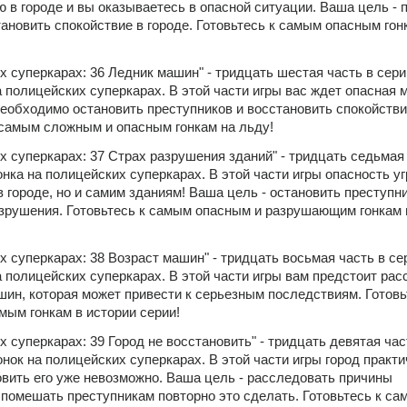
 в городе и вы оказываетесь в опасной ситуации. Ваша цель - п
ановить спокойствие в городе. Готовьтесь к самым опасным гонк
х суперкарах: 36 Ледник машин" - тридцать шестая часть в серии
 полицейских суперкарах. В этой части игры вас ждет опасная м
необходимо остановить преступников и восстановить спокойствие
к самым сложным и опасным гонкам на льду!
х суперкарах: 37 Страх разрушения зданий" - тридцать седьмая 
нка на полицейских суперкарах. В этой части игры опасность уг
 городе, но и самим зданиям! Ваша цель - остановить преступни
азрушения. Готовьтесь к самым опасным и разрушающим гонкам в
х суперкарах: 38 Возраст машин" - тридцать восьмая часть в сер
 полицейских суперкарах. В этой части игры вам предстоит рас
шин, которая может привести к серьезным последствиям. Готовьт
ым гонкам в истории серии!
х суперкарах: 39 Город не восстановить" - тридцать девятая част
нок на полицейских суперкарах. В этой части игры город практи
овить его уже невозможно. Ваша цель - расследовать причины 
помешать преступникам повторно это сделать. Готовьтесь к сам