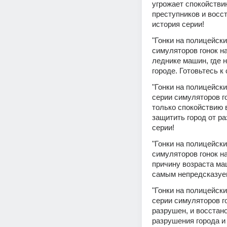
угрожает спокойствию
преступников и восст
история серии!
"Гонки на полицейски
симуляторов гонок на
леднике машин, где 
городе. Готовьтесь 
"Гонки на полицейски
серии симуляторов го
только спокойствию в
защитить город от р
серии!
"Гонки на полицейски
симуляторов гонок на
причину возраста ма
самым непредсказуем
"Гонки на полицейски
серии симуляторов го
разрушен, и восстан
разрушения города и 