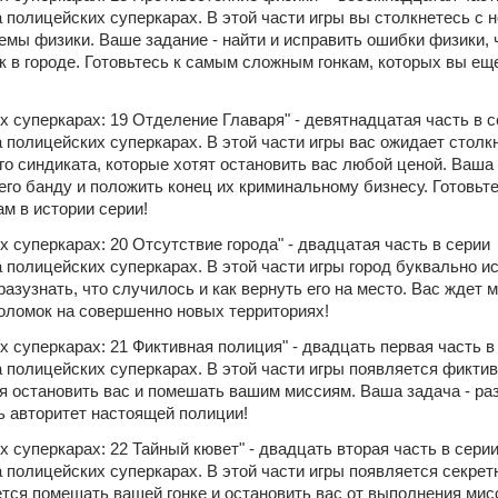
 полицейских суперкарах. В этой части игры вы столкнетесь с н
емы физики. Ваше задание - найти и исправить ошибки физики, 
 в городе. Готовьтесь к самым сложным гонкам, которых вы еще
х суперкарах: 19 Отделение Главаря" - девятнадцатая часть в с
 полицейских суперкарах. В этой части игры вас ожидает столкн
о синдиката, которые хотят остановить вас любой ценой. Ваша з
его банду и положить конец их криминальному бизнесу. Готовьтес
м в истории серии!
х суперкарах: 20 Отсутствие города" - двадцатая часть в серии 
 полицейских суперкарах. В этой части игры город буквально исч
разузнать, что случилось и как вернуть его на место. Вас ждет 
оломок на совершенно новых территориях!
х суперкарах: 21 Фиктивная полиция" - двадцать первая часть в 
 полицейских суперкарах. В этой части игры появляется фиктив
 остановить вас и помешать вашим миссиям. Ваша задача - раз
ь авторитет настоящей полиции!
х суперкарах: 22 Тайный кювет" - двадцать вторая часть в серии
 полицейских суперкарах. В этой части игры появляется секрет
ется помешать вашей гонке и остановить вас от выполнения мисс