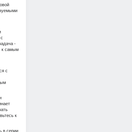
овой 
зуемыми 
 
с 
дача - 
 к самым 
я с 
ым 
 
нает 
ать 
ьтесь к 
 в серии 