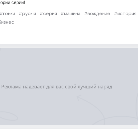
ории серии!
#гонки
#русый
#серия
#машина
#вождение
#история
бизнес