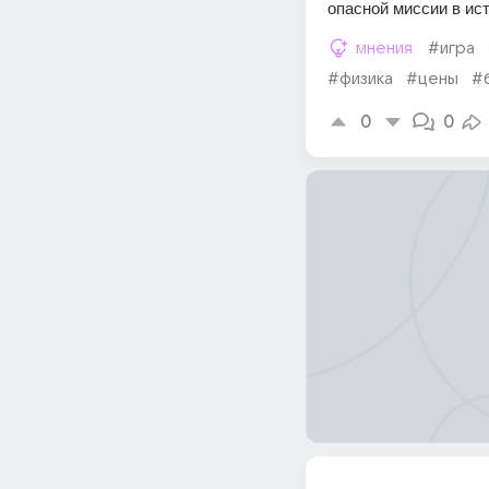
опасной миссии в ист
мнения
#игра
#физика
#цены
#
0
0