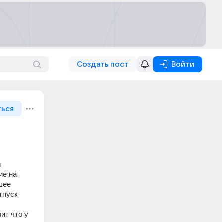
Создать пост
Войти
ться
 
е на 
шее 
пуск 
т что у 