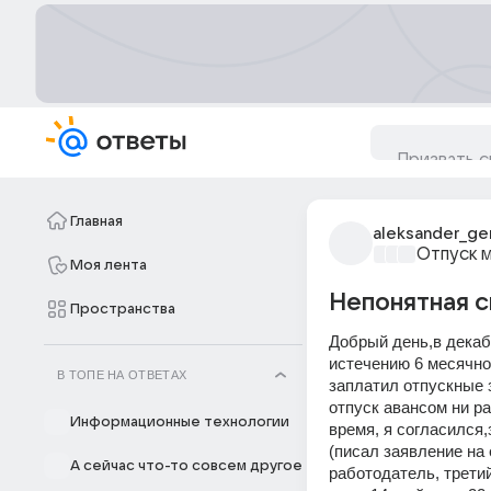
Главная
aleksander_ge
Отпуск 
Моя лента
Непонятная с
Пространства
Добрый день,в декаб
истечению 6 месячног
В ТОПЕ НА ОТВЕТАХ
заплатил отпускные з
отпуск авансом ни ра
Информационные технологии
время, я согласился,
(писал заявление на 
А сейчас что-то совсем другое
работодатель, третий