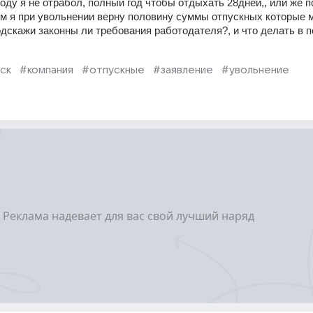
2году я не отрабол, полный год чтобы отдыхать 28дней,, или же п
ом я при увольнении верну половину суммы отпускных которые м
одскажи законны ли требования работодателя?, и что делать в п
ск
#компания
#отпускные
#заявление
#увольнение