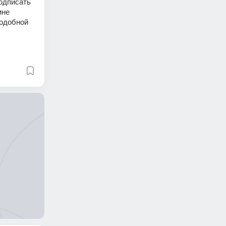
одписать 
не 
одобной 