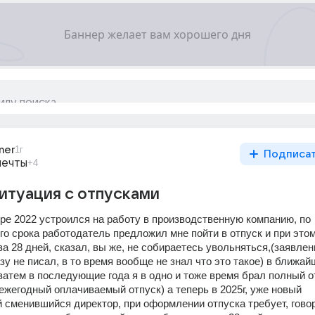
ner
1г
Подписа
мечты
+4
итуация с отпусками
ре 2022 устроился на работу в производственную компанию, по 
о срока работодатель предложил мне пойти в отпуск и при этом
а 28 дней, сказал, вы же, не собираетесь увольняться,(заявлени
зу не писал, в то время вообще не знал что это такое) в ближай
затем в последующие года я в одно и тоже время брал полный от
ежегодный оплачиваемый отпуск) а теперь в 2025г, уже новый 
 сменившийся директор, при оформлении отпуска требует, говори