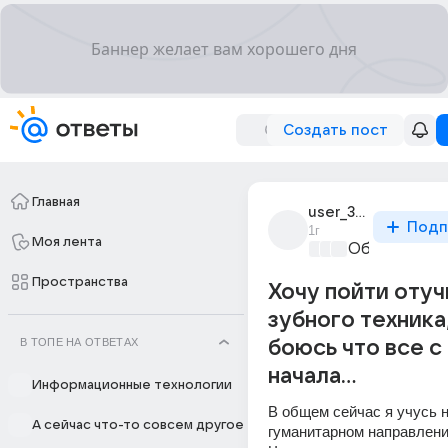
Создать пост
Главная
user_319764438
Подп
1г
Моя лента
Образовател
Пространства
Хочу пойти отуч
зубного техника
В ТОПЕ НА ОТВЕТАХ
боюсь что все с
начала…
Информационные технологии
В общем сейчас я учусь н
А сейчас что-то совсем другое
гуманитарном направлении,