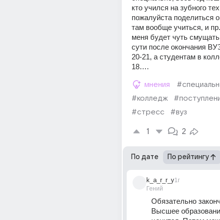
кто учился на зубного тех
пожалуйста поделиться оп
там вообще учиться, и пр.
меня будет чуть смущать в
сути после окончания ВУЗ
20-21, а студентам в колл
18….
мнения
#специальн
#колледж
#поступлен
#стресс
#вуз
1
2
По дате
По рейтингу
k_a_r_r_y
1г
Гений
Обязательно закончи
Высшее образование