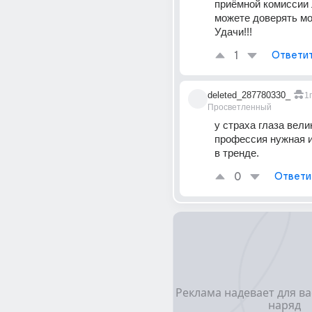
приёмной комиссии л
можете доверять мо
Удачи!!! 
1
Ответи
deleted_287780330_
1г
Просветленный
у страха глаза велик
профессия нужная и
в тренде.
0
Ответи