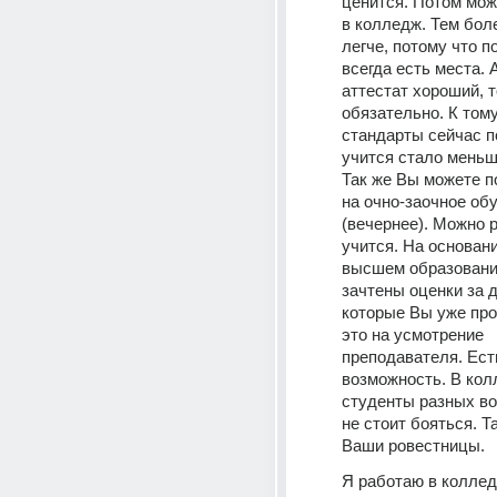
ценится. Потом мож
в колледж. Тем бол
легче, потому что по
всегда есть места. А
аттестат хороший, т
обязательно. К тому
стандарты сейчас п
учится стало меньш
Так же Вы можете по
на очно-заочное обу
(вечернее). Можно р
учится. На основани
высшем образовани
зачтены оценки за 
которые Вы уже про
это на усмотрение 
преподавателя. Есть
возможность. В кол
студенты разных воз
не стоит бояться. Т
Ваши ровестницы.
Я работаю в коллед