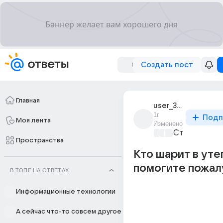
Создать пост
Главная
user_306898812
1г
Подп
Моя лента
Изменено
Стройка и р
Пространства
Кто шарит в уте
помогите пожал
В ТОПЕ НА ОТВЕТАХ
Информационные технологии
А сейчас что-то совсем другое