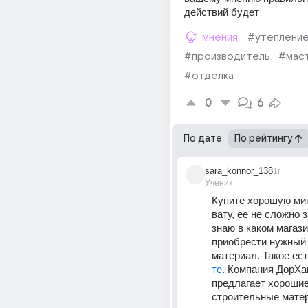
действий будет
мнения
#утеплени
#производитель
#мас
#отделка
0
6
По дате
По рейтингу
sara_konnor_138
1г
Ученик
Купите хорошую ми
вату, ее не сложно з
знаю в каком магази
приобрести нужный 
материал. Такое ест
те
. Компания ДорХан
предлагает хорошие
строительные мате