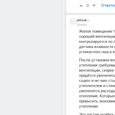
0
Ответи
altlisek
1г
Оракул
Жилое помещение т
хорошей вентиляции
контролируется по 
датчика влажности и
углекислого газа в 
После установки вну
утепления требуемы
вентиляции, скорее в
придётся увеличить,
сырел и не гнил сты
утеплителем и стено
увеличатся расходы
отопление. Которые 
превысить экономию
утеплении.
Это частая ошибка -