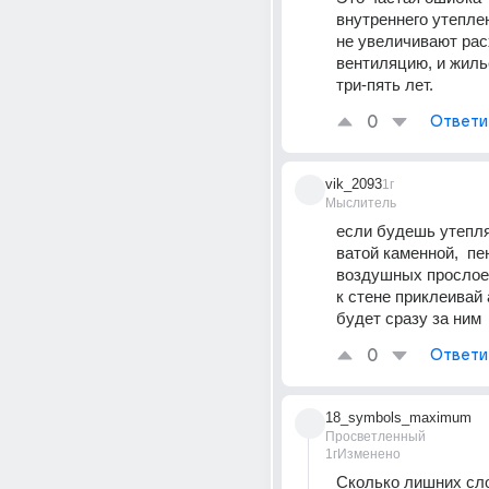
внутреннего утеплен
не увеличивают рас
вентиляцию, и жильё
три-пять лет.
0
Ответи
vik_2093
1г
Мыслитель
если будешь утепля
ватой каменной,  пе
воздушных прослоек
к стене приклеивай 
будет сразу за ним
0
Ответи
18_symbols_maximum
Просветленный
1г
Изменено
Сколько лишних сло