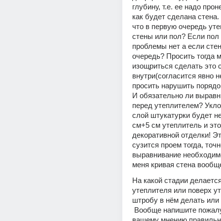
глубину, т.е. ее надо проне
как будет сделана стена. 
что в первую очередь уте
стены или пол? Если пол 
проблемы нет а если стен
очередь? Просить тогда м
изощриться сделать это с
внутри(согласится явно н
просить нарушить порядо
И обязательно ли выравн
перед утеплителем? Уклон 
слой штукатурки будет не
см+5 см утеплитель и это 
декоративной отделки! Эт
сузится проем тогда, точн
выравнивание необходимо
меня кривая стена вообщ
На какой стадии делается
утеплителя или поверх ут
штробу в нём делать или 
 Вообще напишите пожалуйста какой по 
вашему мнению правильны