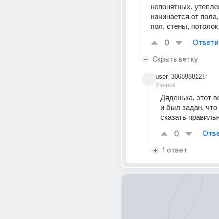
непонятных, утеплен
начинается от пола,
пол, стены, потолок
0
Ответи
Скрыть ветку
user_306898812
1г
Ученик
Дяденька, этот в
и был задан, что 
сказать правиль
0
Отве
1 ответ