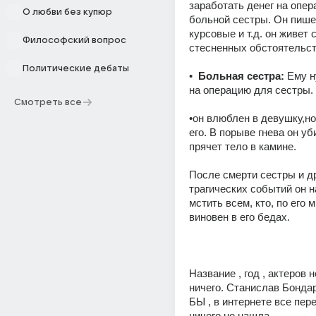
заработать денег на опер
О любви без купюр
больной сестры. Он пишет
курсовые и т.д. он живет 
Философский вопрос
стесненных обстоятельст
Политические дебаты
•  
Больная сестра:
 Ему н
на операцию для сестры.
Смотреть все
•он влюблен в девушку,но 
его. В порыве гнева он уби
прячет тело в камине.
После смерти сестры и др
трагических событий он н
мстить всем, кто, по его м
виновен в его бедах.
Название , год , актеров н
ничего. Станислав Бонда
БЫ , в интернете все пер
ничего не нашла