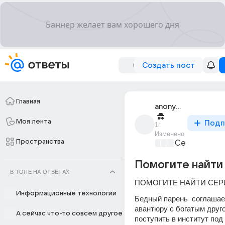
Создать пост
Главная
anonymous
Моя лента
Подп
1г
Изменено
Пространства
Сериалы и т
Помогите найти 
В ТОПЕ НА ОТВЕТАХ
ПОМОГИТЕ НАЙТИ СЕР
Информационные технологии
Бедный парень  соглашает
авантюру с богатым друго
А сейчас что-то совсем другое
поступить в институт под 