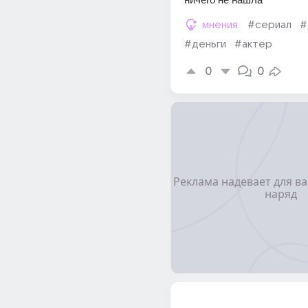
мнения
#сериал
#
#деньги
#актер
0
0