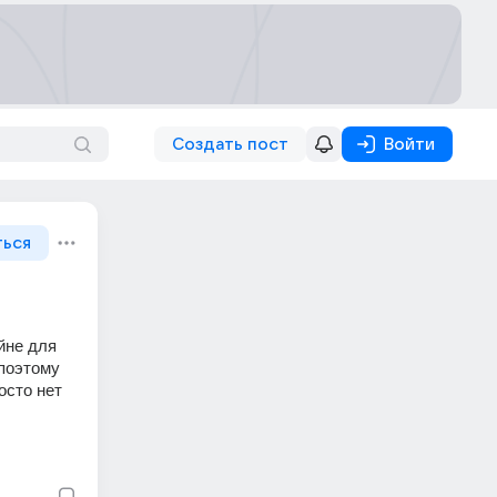
Создать пост
Войти
ться
йне для 
поэтому 
сто нет 