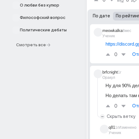
0
6
О любви без купюр
По дате
По рейтин
Философский вопрос
Политические дебаты
meowkalka
8мес
Ученик
https://discord.
Смотреть все
0
От
brfcnight
1г
Оракул
Ну для 90% дел
Но делать там 
0
От
Скрыть ветку
q81
1г
Изменено
Ученик