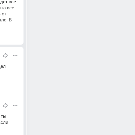
дет все 
та все 
от 
ло. В 
ел 
ты 
сли 