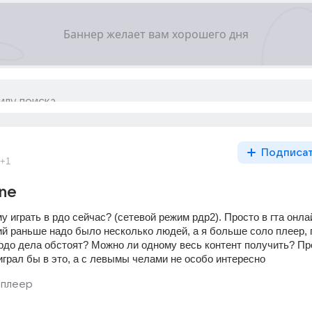
Подписа
+1
ine
 играть в рдо сейчас? (сетевой режим рдр2). Просто в гта онла
ий раньше надо было несколько людей, а я больше соло плеер, 
 рдо дела обстоят? Можно ли одному весь контент получить? Про
играл бы в это, а с левымы челами не особо интересно
плеер