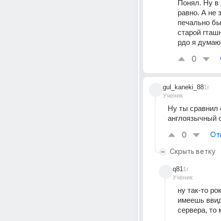
Понял. Ну в 
равно. А не 
печально был
старой гташ
рдо я думаю 
0
gul_kaneki_88
1г
Ученик
Ну ты сравнил 
англоязычный 
0
От
Скрыть ветку
q81
1г
Ученик
ну так-то ро
имеешь ввиду
сервера, то