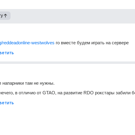
гу
gg/reddeadonline-westwolves
 го вместе будем играть на сервере
ветить
 напарники там не нужны.
нечего, в отличио от GTAO, на развитие RDO рокстары забили б
ветить