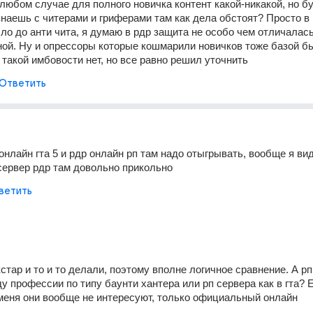
любом случае для полного новичка контент какой-никакой, но бу
знаешь с читерами и гриферами там как дела обстоят? Просто в г
о до анти чита, я думаю в рдр защита не особо чем отличалась 
ной. Ну и опрессоры которые кошмарили новичков тоже базой бы
такой имбовости нет, но все равно решил уточнить 
Ответить
онлайн гта 5 и рдр онлайн рп там надо отыгрывать, вообще я вид
сервер рдр там довольно прикольно
ветить
кстар и то и то делали, поэтому вполне логичное сравнение. А рп 
 профессии по типу баунти хантера или рп сервера как в гта? Е
 меня они вообще не интересуют, только официальный онлайн