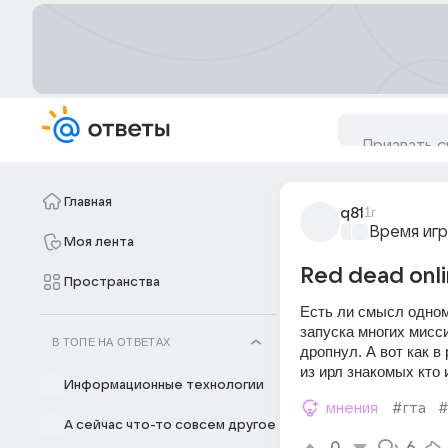
Главная
q81
1г
Время игр
Моя лента
Red dead onl
Пространства
Есть ли смысл одному
запуска многих мисс
В ТОПЕ НА ОТВЕТАХ
дропнул. А вот как в
из ирл знакомых кто 
Информационные технологии
мнения
#гта
#
А сейчас что-то совсем другое