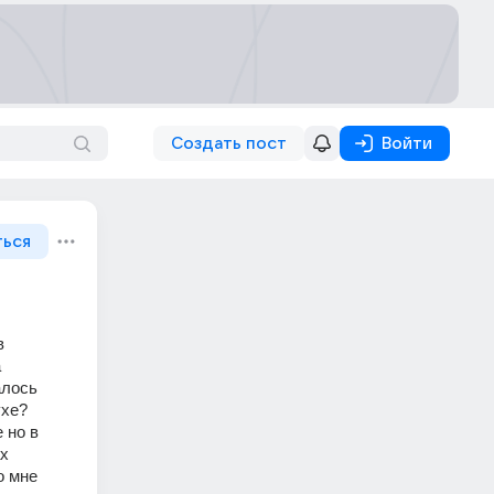
Создать пост
Войти
ться
 
 
лось 
ухе?
но в 
х 
 мне 