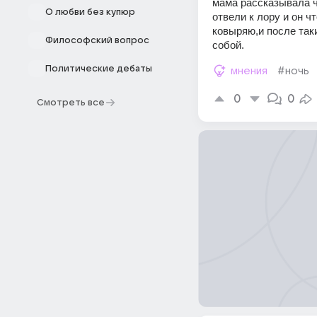
мама рассказывала чт
О любви без купюр
отвели к лору и он чт
ковыряю,и после таки
Философский вопрос
собой.
Политические дебаты
мнения
#ночь
0
0
Смотреть все