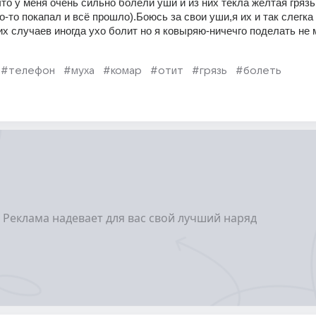
о у меня очень сильно болели уши и из них текла жёлтая грязь 
о-то покапал и всё прошло).Боюсь за свои уши,я их и так слегка 
х случаев иногда ухо болит но я ковыряю-ничечго поделать не м
#телефон
#муха
#комар
#отит
#грязь
#болеть