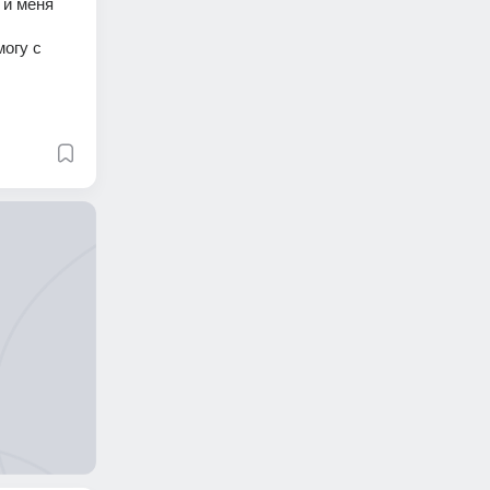
и меня 
огу с 