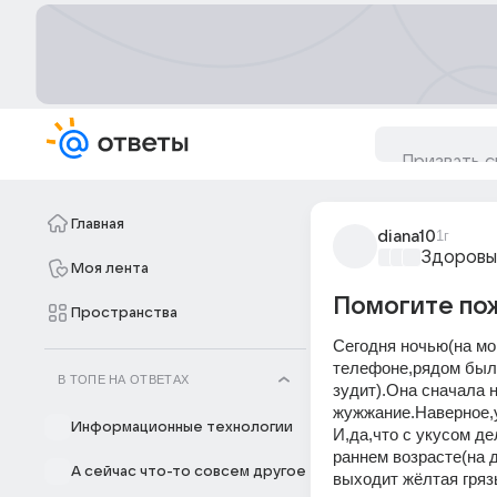
Главная
diana10
1г
Здоровы
Моя лента
Помогите пож
Пространства
Сегодня ночью(на мом
телефоне,рядом была 
В ТОПЕ НА ОТВЕТАХ
зудит).Она сначала 
жужжание.Наверное,ук
Информационные технологии
И,да,что с укусом де
раннем возрасте(на д
А сейчас что-то совсем другое
выходит жёлтая грязь