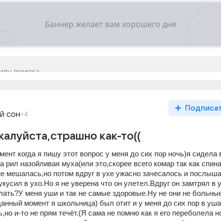
Подписа
й сон
+4
алуйста,страшно как-то((
ент когда я пишу этот вопрос у меня до сих пор ночь)я сидела в
рил назойливая муха(или это,скорее всего комар так как спина
не мешалась,но потом вдруг в ухе ужасно зачесалось и послыша
усил в ухо.Но я не уверена что он улетел.Вдруг он замтрял в 
лать?У меня уши и так не самые здоровые.Ну не они не больные 
анный момент я школьница) был отит и у меня до сих пор в уша
,но и-то не прям течёт.(Я сама не помню как я его переболела но