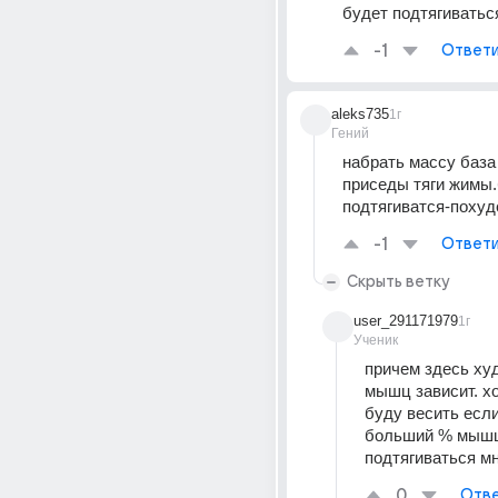
будет подтягиватьс
-1
Ответи
aleks735
1г
Гений
набрать массу база 
приседы тяги жимы.
подтягиватся-похуд
-1
Ответи
Скрыть ветку
user_291171979
1г
Ученик
причем здесь худе
мышц зависит. хот
буду весить если
больший % мышц 
подтягиваться м
0
Отве