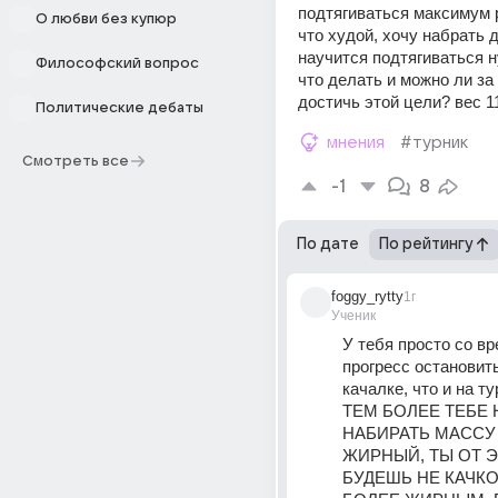
подтягиваться максимум р
О любви без купюр
что худой, хочу набрать до
научится подтягиваться ну
Философский вопрос
что делать и можно ли за
достичь этой цели? вес 1
Политические дебаты
мнения
#турник
Смотреть все
-1
8
По дате
По рейтингу
foggy_rytty
1г
Ученик
У тебя просто со вр
прогресс остановить
качалке, что и на ту
ТЕМ БОЛЕЕ ТЕБЕ 
НАБИРАТЬ МАССУ 
ЖИРНЫЙ, ТЫ ОТ Э
БУДЕШЬ НЕ КАЧКОМ