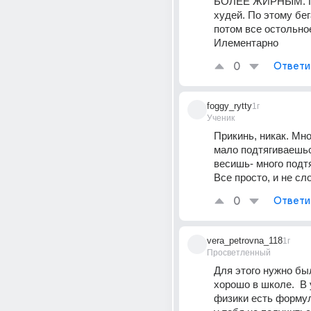
БОЛЕЕ ЖИРНЫМ. По
худей. По этому бега
потом все остольное
Илементарно 
0
Ответи
foggy_rytty
1г
Ученик
Прикинь, никак. Мно
мало подтягиваешьс
весишь- много подтя
Все просто, и не сл
0
Ответи
vera_petrovna_118
1г
Просветленный
Для этого нужно был
хорошо в школе.  В 
физики есть формул