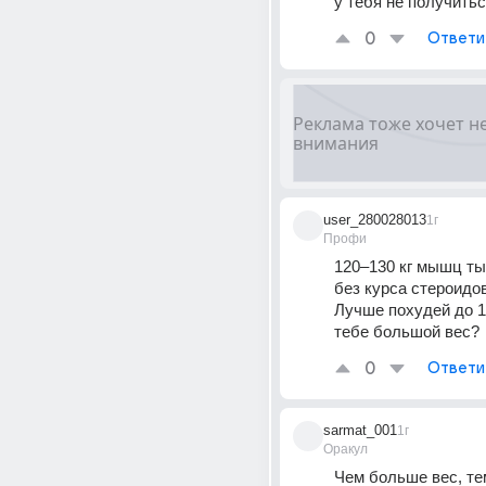
у тебя не получитьс
0
Ответи
user_280028013
1г
Профи
120–130 кг мышц ты
без курса стероидов
Лучше похудей до 10
тебе большой вес?
0
Ответи
sarmat_001
1г
Оракул
Чем больше вес, те